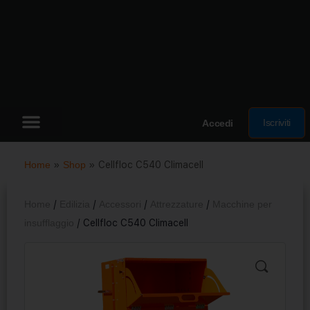
Iscriviti
Accedi
Home
»
Shop
»
Cellfloc C540 Climacell
Home
/
Edilizia
/
Accessori
/
Attrezzature
/
Macchine per
insufflaggio
/ Cellfloc C540 Climacell