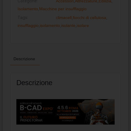
Categorie:
Accessori
,
Attrezzature
,
Edilizia
,
Isolamento
,
Macchine per insufflaggio
Tags:
climacell
,
fiocchi di cellulosa
,
insufflaggio
,
isolamento
,
isolante
,
isolare
Descrizione
Descrizione