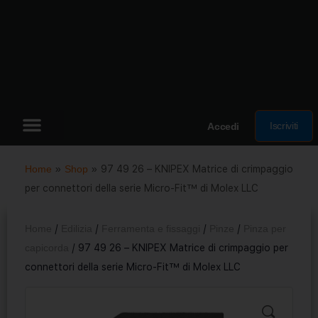
Iscriviti
Accedi
Home
»
Shop
»
97 49 26 – KNIPEX Matrice di crimpaggio
per connettori della serie Micro-Fit™ di Molex LLC
Home
/
Edilizia
/
Ferramenta e fissaggi
/
Pinze
/
Pinza per
capicorda
/ 97 49 26 – KNIPEX Matrice di crimpaggio per
connettori della serie Micro-Fit™ di Molex LLC