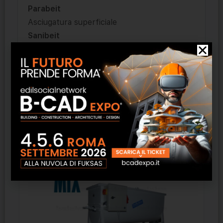
Parabeit
Asciugatura superficiale
Sanibeit
Additivo antimicrobico
Thixobeit
Additivo Tixotropizzante
Prodotti correlati