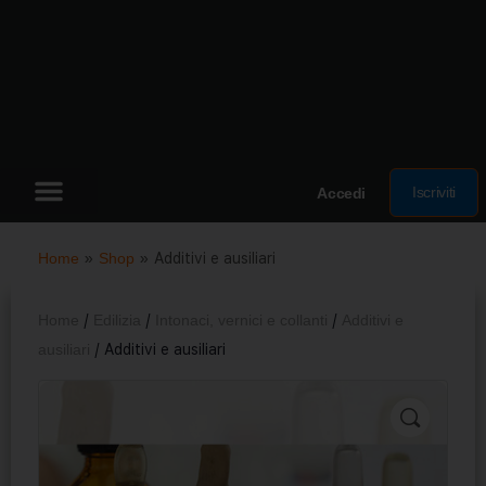
Iscriviti
Accedi
Home
»
Shop
»
Additivi e ausiliari
Home
/
Edilizia
/
Intonaci, vernici e collanti
/
Additivi e
ausiliari
/ Additivi e ausiliari