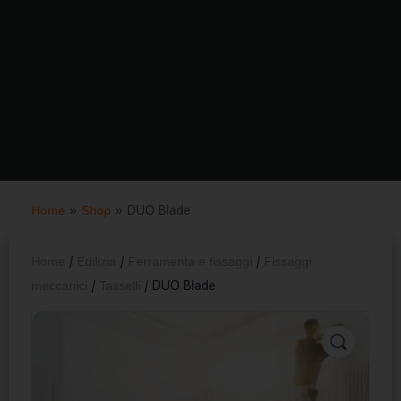
Home
»
Shop
»
DUO Blade
Home
/
Edilizia
/
Ferramenta e fissaggi
/
Fissaggi
meccanici
/
Tasselli
/ DUO Blade