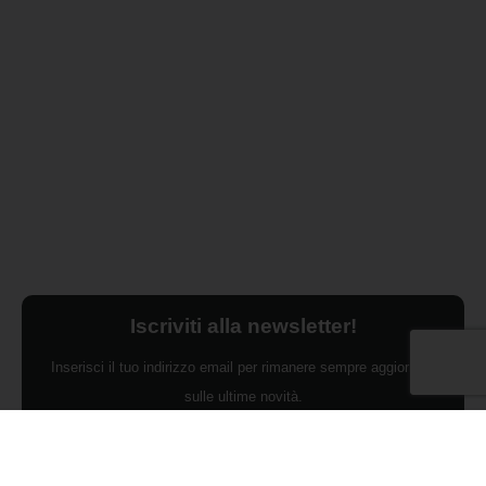
Iscriviti alla newsletter!
Inserisci il tuo indirizzo email per rimanere sempre aggiornato
sulle ultime novità.
Dichiaro di aver preso visione dell'Informativa Privacy e