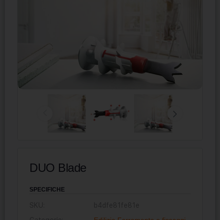
DUO Blade
SPECIFICHE
SKU:
b4dfe81fe81e
Categorie:
Edilizia
,
Ferramenta e fissaggi
,