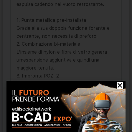
espulsa cadendo nel vuoto retrostante.
1. Punta metallica pre-installata
Grazie alla sua dopppia funzione forante e
centrante, non necessita di preforo.
2. Combinazione bi-materiale
L’insieme di nylon e fibra di vetro genera
un’espansione aggiuntiva e quindi una
maggiore tenuta.
3. Impronta POZI 2
L’impronta è uguale sul tassello e sulla vite
per un minor tempo di applicazione,
rendendo più veloce l’installazione nel
supporto.
4. La tripla punta fora i materiali rigidi.
5. Elica rinforzata
Assicura una profonda perforazione delle