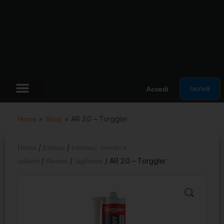
Iscriviti
Accedi
Home
»
Shop
»
AR 2.0 – Torggler
Home
/
Edilizia
/
Intonaci, vernici e
collanti
/
Resine
/
Sigillante
/ AR 2.0 – Torggler