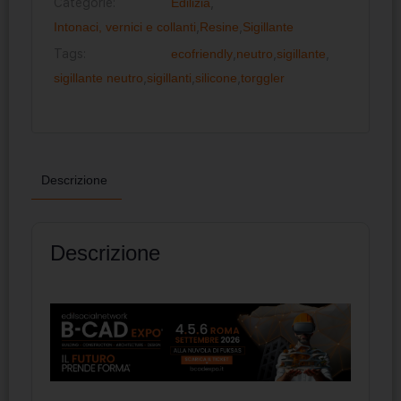
Categorie:
Edilizia
,
Intonaci, vernici e collanti
,
Resine
,
Sigillante
Tags:
ecofriendly
,
neutro
,
sigillante
,
sigillante neutro
,
sigillanti
,
silicone
,
torggler
Descrizione
Descrizione