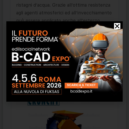
ristagni d’acqua. Grazie all’ottima resistenza
agli agenti atmosferici ed all’invecchiamento
può essere applicato anche all’esterno.
Verniciabile dopo indurimento. Ottima
adesione sui supporti porosi, anche umidi:
intonaci di finitura, malta fina o
calcestruzzo.
Prodotti correlati