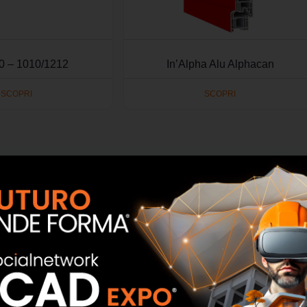
0 – 1010/1212
In’Alpha Alu Alphacan
SCOPRI
SCOPRI