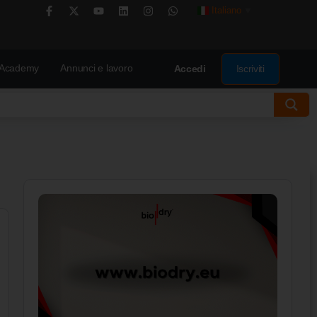
Italiano
▼
Academy
Annunci e lavoro
Iscriviti
Accedi