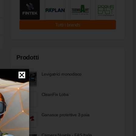
Tutti i brands
Prodotti
Levigatrici monodisco
CleanFix Loba
Ganasce protettive 3 paia
Camera Nuvola - FAS Italia