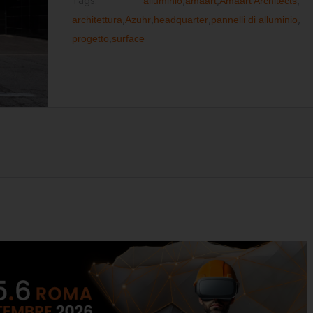
Tags:
alluminio
,
amaart
,
Amaart Architects
,
architettura
,
Azuhr
,
headquarter
,
pannelli di alluminio
,
progetto
,
surface