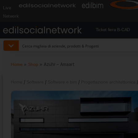
Live
Network
Ticket fiera B-CAD
Home
»
Shop
»
Azuhr – Amaart
Home
/
Software
/
Software e bim
/
Progettazione architettonica
/