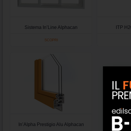
Sistema In’Line Alphacan
ITP H2
SCOPRI
In’Alpha Prestigio Alu Alphacan