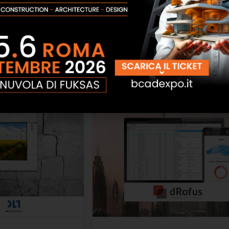
der Harpaceas
ContextCapture CadConnect
SCOPRI
SCOPRI