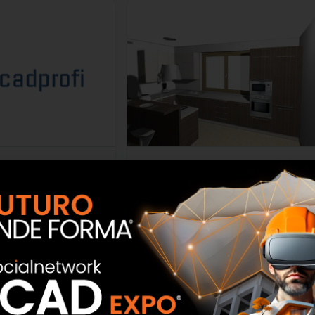
AD Profi
CADArredo
SCOPRI
SCOPRI