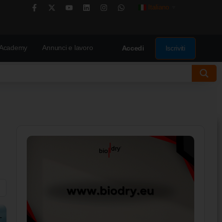
Italiano
▼
Academy
Annunci e lavoro
Iscriviti
Accedi