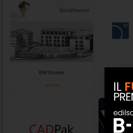
BIM Booster
C
SCOPRI