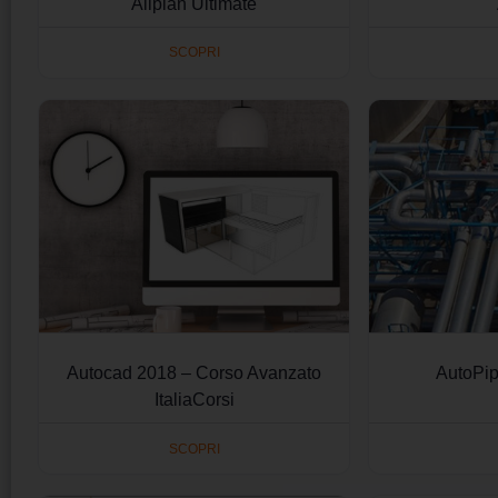
Allplan Ultimate
SCOPRI
Autocad 2018 – Corso Avanzato
AutoPi
ItaliaCorsi
SCOPRI