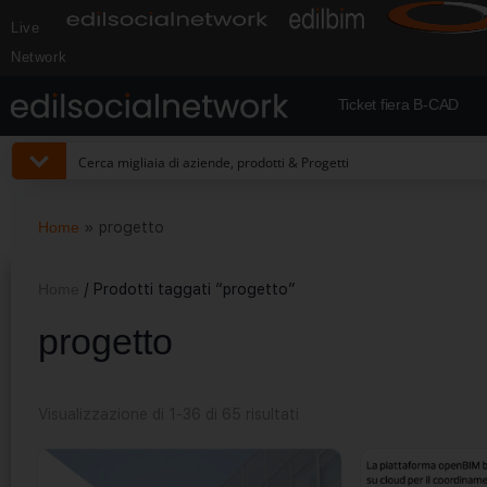
Live
Network
Ticket fiera B-CAD
Home
»
progetto
Home
/ Prodotti taggati “progetto”
progetto
Visualizzazione di 1-36 di 65 risultati