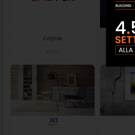
CADPak
Cobuil
SCOPRI