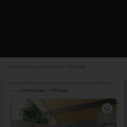
Home
»
Shop
»
Camera Easy – FAS Italia
Home
/
Arredo e design
/
Arredamento e design
/
Arredo
casa
/ Camera Easy – FAS Italia