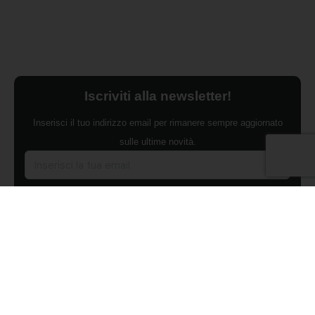
Iscriviti alla newsletter!
Inserisci il tuo indirizzo email per rimanere sempre aggiornato
sulle ultime novità.
Dichiaro di aver preso visione dell'Informativa Privacy e
ACCONSENTO al trattamento dei miei dati personali per finalità di
marketing da parte di Edilsocialnetwork
(Per visionare la Privacy Policy
clicca qui).
Iscriviti