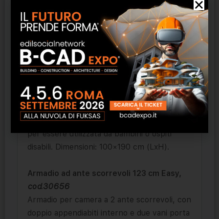
degli accessori pensati anche per la clientela
con disabilità. Dimensioni 104x58x92 cm
(LxPxH), misure interne vano frigobar
47,5×57,4×57 cm.Realizzabile in un’ampia
gamma di finiture di colore.
Pannello appendiabiti attrezzato con
specchio,
cod.30654
Pannello appendiabiti, con pomi e specchio.
Due pomi su 4 sono a metà altezza, perfetta
per essere utilizzata da bambini o ospiti
disabili. Dimensioni: 100×190 cm (LxH).
Armadio ad ante scorrevoli 123 cm Easy,
cod.30656
Armadio per camera a 2 ante scorrevoli, con
doppio appendiabiti interno e due vani porta