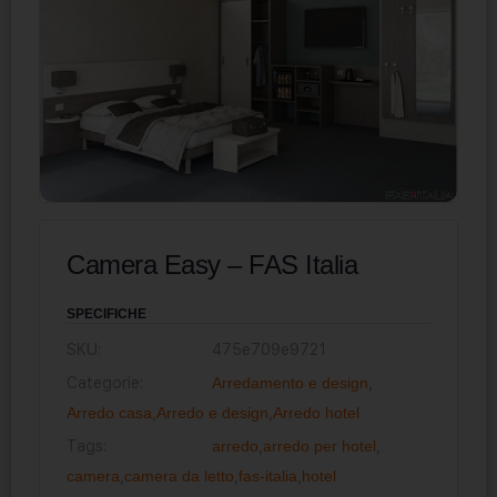
Camera Easy – FAS Italia
SPECIFICHE
SKU:
475e709e9721
Categorie:
Arredamento e design
,
Arredo casa
,
Arredo e design
,
Arredo hotel
Tags:
arredo
,
arredo per hotel
,
camera
,
camera da letto
,
fas-italia
,
hotel