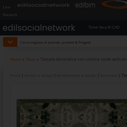
Live
Network
Ticket fiera B-CAD
Home
»
Shop
»
Testata decorativa con cornice verde anticata 
Home
/
Arredo e design
/
Arredamento e design
/
Accessori
/ Te