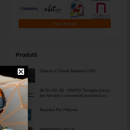
Tutti i brands
Prodotti
Sistemi a Chiave Maestra CISA
99 00 200 SB - KNIPEX Tenaglia (pinza
per ferraioli e cementisti) bonderizzata
nera 200 mm
Resinlux Pur Poliurea
MARINARA L20 1R