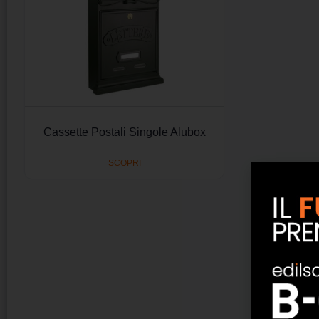
Cassette Postali Singole Alubox
SCOPRI