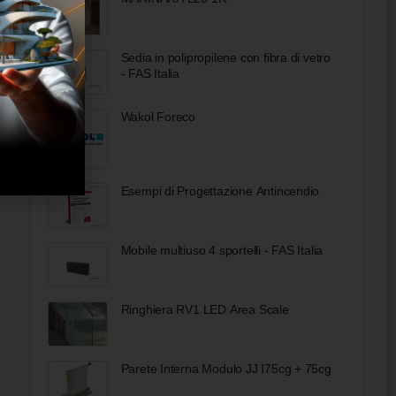
Sedia in polipropilene con fibra di vetro
- FAS Italia
Wakol Foreco
Esempi di Progettazione Antincendio
Mobile multiuso 4 sportelli - FAS Italia
Ringhiera RV1 LED Area Scale
Parete Interna Modulo JJ I75cg + 75cg