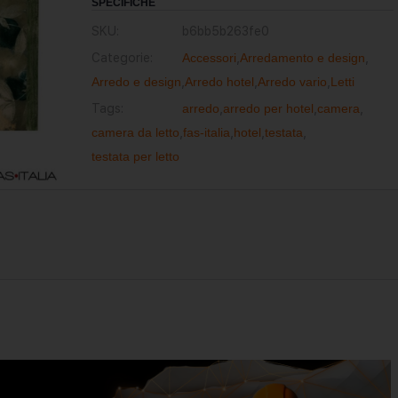
SPECIFICHE
SKU:
b6bb5b263fe0
Categorie:
Accessori
,
Arredamento e design
,
Arredo e design
,
Arredo hotel
,
Arredo vario
,
Letti
Tags:
arredo
,
arredo per hotel
,
camera
,
camera da letto
,
fas-italia
,
hotel
,
testata
,
testata per letto