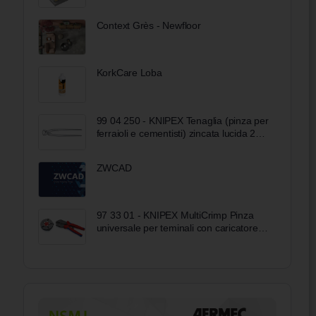
Context Grès - Newfloor
KorkCare Loba
99 04 250 - KNIPEX Tenaglia (pinza per
ferraioli e cementisti) zincata lucida 250
mm
ZWCAD
97 33 01 - KNIPEX MultiCrimp Pinza
universale per teminali con caricatore
rivestiti in materiale bicomponente
brunita 250 mm