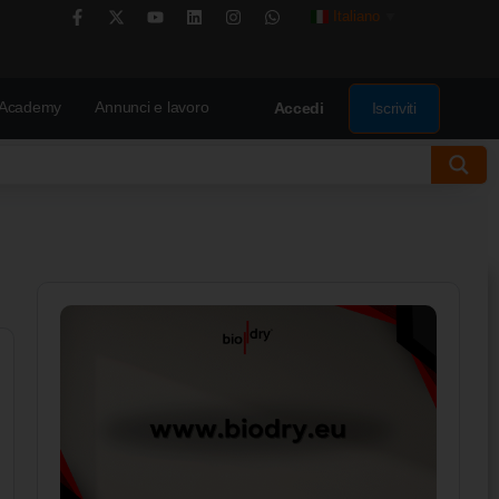
Italiano
▼
Academy
Annunci e lavoro
Iscriviti
Accedi