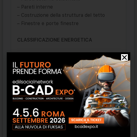
– Pareti interne
– Costruzione della struttura del tetto
– Finestre e porte finestre
CLASSIFICAZIONE ENERGETICA
Le nostre case, una volta eseguite tutte le
finiture, possono raggiungere la classe
energetica A++++
Sono costruite con legno di altissima qualità
utilizzando le migliori tecnologie scandinave
che soddisfano tutti gli standard europei di
costruzione