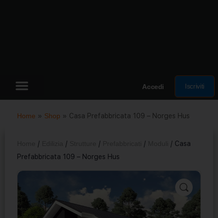
Iscriviti
Accedi
Home
»
Shop
»
Casa Prefabbricata 109 – Norges Hus
Home
/
Edilizia
/
Strutture
/
Prefabbricati
/
Moduli
/ Casa
Prefabbricata 109 – Norges Hus