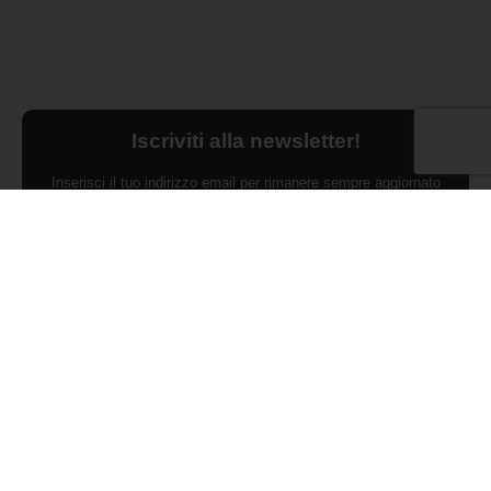
Iscriviti alla newsletter!
Inserisci il tuo indirizzo email per rimanere sempre aggiornato
sulle ultime novità.
Dichiaro di aver preso visione dell'Informativa Privacy e
ACCONSENTO al trattamento dei miei dati personali per finalità di
marketing da parte di Edilsocialnetwork
(Per visionare la Privacy Policy
clicca qui).
Iscriviti