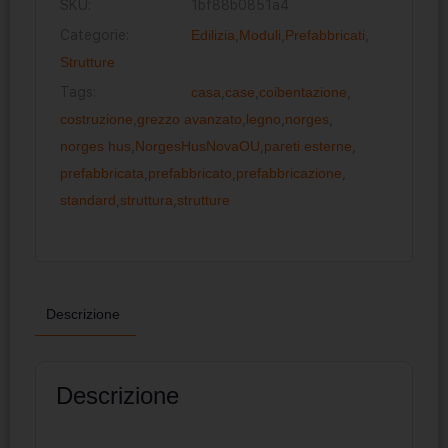
SKU:
1bf88b0851a4
Categorie:
Edilizia
,
Moduli
,
Prefabbricati
,
Strutture
Tags:
casa
,
case
,
coibentazione
,
costruzione
,
grezzo avanzato
,
legno
,
norges
,
norges hus
,
NorgesHusNovaOU
,
pareti esterne
,
prefabbricata
,
prefabbricato
,
prefabbricazione
,
standard
,
struttura
,
strutture
Descrizione
Descrizione