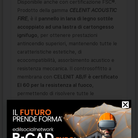
Disponibile anche con certificazione FSC®.
Prodotto della gamma
CELENIT ACOUSTIC
FIRE
, è il
pannello in lana di legno sottile
accoppiato ad una lastra di cartongesso
ignifugo
, per ottenere prestazioni
antincendio superiori, mantenendo tutte le
caratteristiche estetiche, di
ecocompatibilità, assorbimento acustico e
resistenza meccanica. Il controsoffitto a
membrana con
CELENIT AB/F è certificato
EI 60 per la resistenza al fuoco
,
permettendo di risolvere tutte le
problematiche antincendio soprattutto su
edifici pubblici e in maniera specifica
nell’edilizia scolastica.
Caratteristiche: