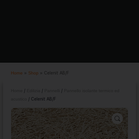
Home
»
Shop
»
Celenit AB/F
Home
/
Edilizia
/
Pannelli
/
Pannello isolante termico ed
acustico
/ Celenit AB/F