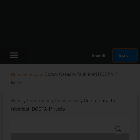
Iscriviti
Accedi
Home
»
Shop
»
Corso: Catasto fabbricati DOCFA 1°
livello
Home
/
Formazione
/
Corsi on-line
/ Corso: Catasto
fabbricati DOCFA 1° livello