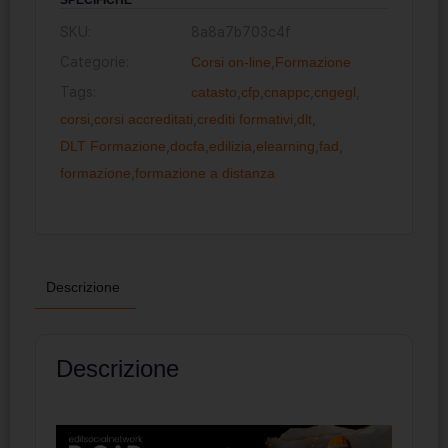
SKU:
8a8a7b703c4f
Categorie:
Corsi on-line
,
Formazione
Tags:
catasto
,
cfp
,
cnappc
,
cngegl
,
corsi
,
corsi accreditati
,
crediti formativi
,
dlt
,
DLT Formazione
,
docfa
,
edilizia
,
elearning
,
fad
,
formazione
,
formazione a distanza
Descrizione
Descrizione