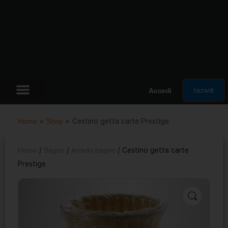
Iscriviti
Accedi
Home
»
Shop
»
Cestino getta carte Prestige
Home
/
Bagno
/
Arredo bagno
/ Cestino getta carte
Prestige