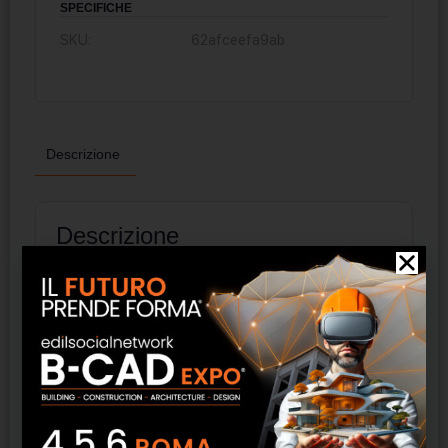
SPECIFICHE
SKU:
62afceefa9ab
Descrizione
Descrizione
1
Leader dal 1926