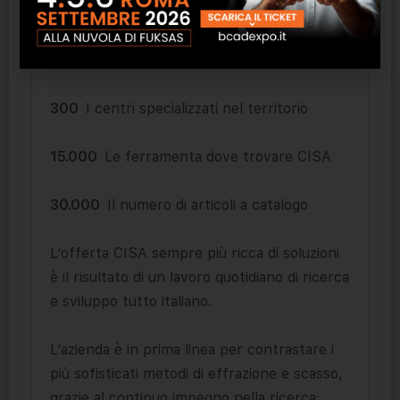
70
I paesi dove CISA è distribuita
70
I brevetti depositati negli ultimi anni
300
I centri specializzati nel territorio
15.000
Le ferramenta dove trovare CISA
30.000
Il numero di articoli a catalogo
L’offerta CISA sempre più ricca di soluzioni
è il risultato di un lavoro quotidiano di ricerca
e sviluppo tutto italiano.
L’azienda è in prima linea per contrastare i
più sofisticati metodi di effrazione e scasso,
grazie al continuo impegno nella ricerca: