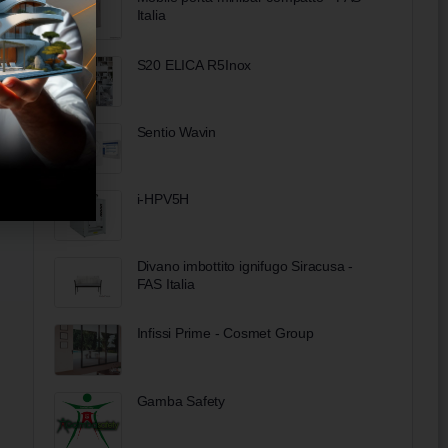
Italia
S20 ELICA R5Inox
Sentio Wavin
i-HPV5H
Divano imbottito ignifugo Siracusa -
FAS Italia
Infissi Prime - Cosmet Group
Gamba Safety