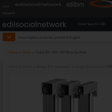
Live
Network
Ticket fiera B-CAD
Home
»
Shop
»
Cubo 80-100-130 Biva System
Home
/
Arredo e design
/
Arredamento e design
/
Zanzariere
/ C