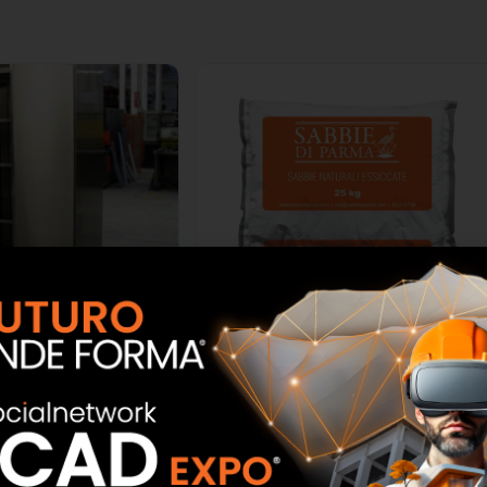
inox su misura
Sabbia Essiccata Quarzifera
A.C.S. Plus
SCOPRI
SCOPRI