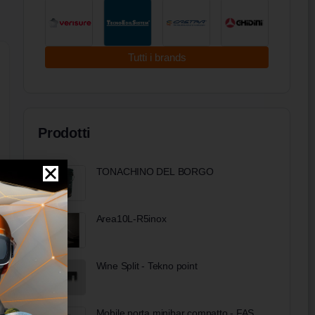
Tutti i brands
Prodotti
TONACHINO DEL BORGO
Area10L-R5inox
Wine Split - Tekno point
Mobile porta minibar compatto - FAS