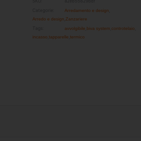
SKU:
a2eb55829bdf
Categorie:
Arredamento e design
,
Arredo e design
,
Zanzariere
Tags:
avvolgibile
,
biva system
,
controtelaio
,
incasso
,
tapparelle
,
termico