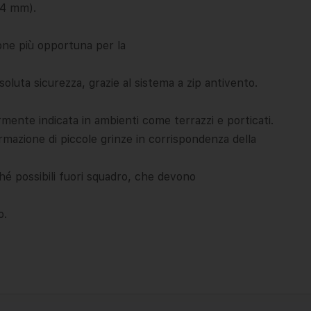
34 mm).
ione più opportuna per la
soluta sicurezza, grazie al sistema a zip antivento.
rmente indicata in ambienti come terrazzi e porticati.
ormazione di piccole grinze in corrispondenza della
nché possibili fuori squadro, che devono
o.