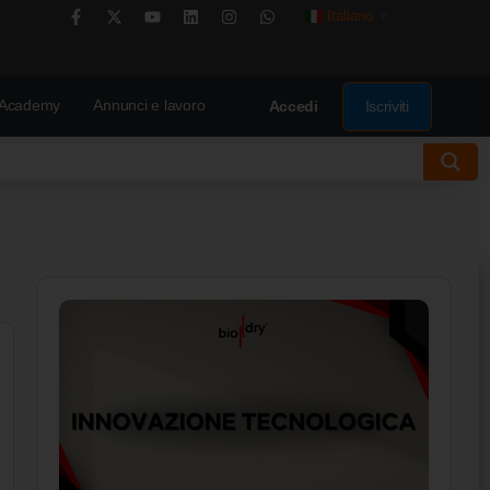
Italiano
▼
Academy
Annunci e lavoro
Iscriviti
Accedi