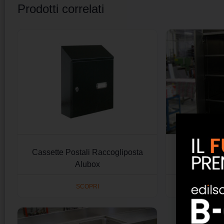
Prodotti correlati
Cassette Postali Raccogliposta
Armadi 
Alubox
SCOPRI