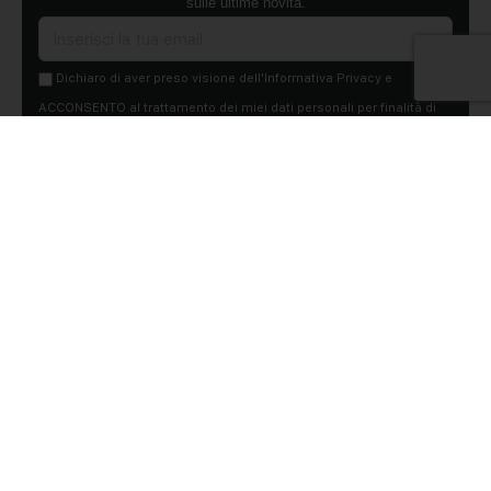
sulle ultime novità.
Dichiaro di aver preso visione dell'Informativa Privacy e
ACCONSENTO al trattamento dei miei dati personali per finalità di
marketing da parte di Edilsocialnetwork
(Per visionare la Privacy Policy
clicca qui).
Iscriviti
Pubblicità
Chi siamo
Contattaci
Condizioni Generali
Condizioni pagine
Utilizzo del Social Network
Privacy Policy
Cookie Policy