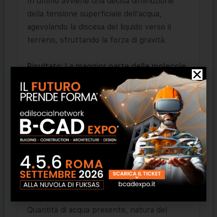
In ultimo avviene una decisa diminuzione
della tensione superficiale dell’acqua,
agevolando la discesa del liquido verso il
terreno, sfruttando la forza di gravità.
Risultato: La maggior parte delle molecole
d’acqua presenti nelle murature si
riportano nel terreno in modo naturale,
mentre una piccola parte evapora
attraverso le superfici; il tempo impiegato
per la conclusione del fenomeno è
compreso tra uno e tre anni circa.
La durata del fenomeno dipende da queste
variabili:
Quantità di acqua presente, natura del