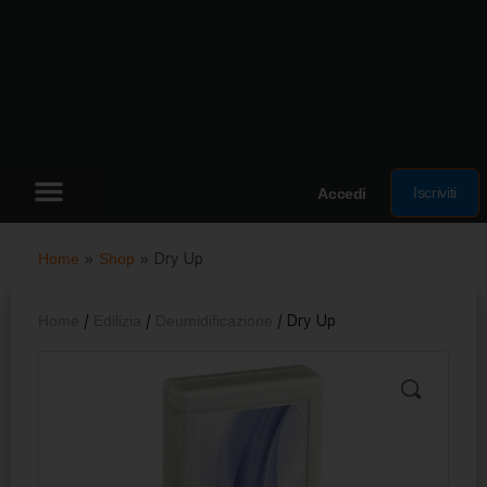
Iscriviti
Accedi
Home
»
Shop
»
Dry Up
Home
/
Edilizia
/
Deumidificazione
/ Dry Up