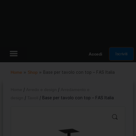
Iscriviti
Accedi
Home
»
Shop
»
Base per tavolo con top – FAS Italia
Home
/
Arredo e design
/
Arredamento e
design
/
Tavoli
/ Base per tavolo con top – FAS Italia