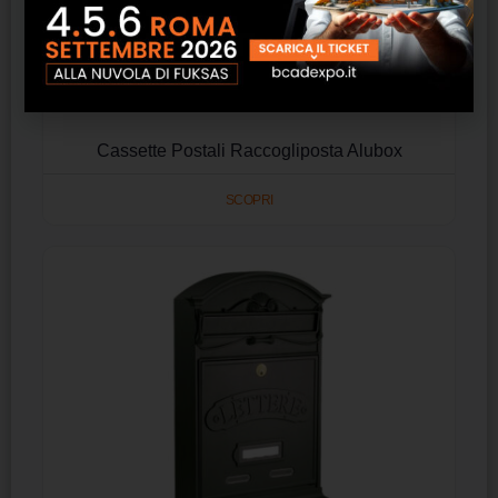
Cassette Postali Raccogliposta Alubox
SCOPRI