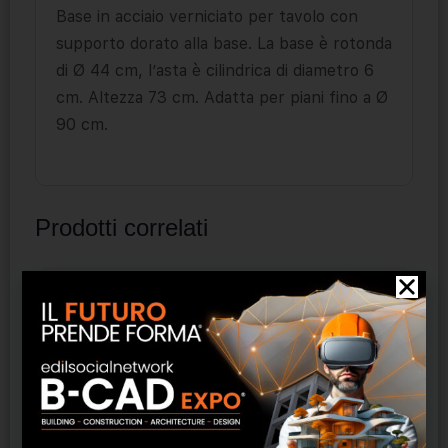
Base in acciaio verniciato per tavolo con
supporto dorato alla base. La base è rotonda
di Ø 44 cm, l’asta è cilindrica di diametro 6
cm. Altezza 73 cm. Adatta per piani fino a Ø
90 cm.
Prodotti correlati