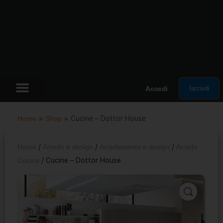
Iscriviti
Accedi
Home
»
Shop
»
Cucine – Dottor House
Home
/
Arredo e design
/
Arredamento e design
/
Arredo
Cucina
/ Cucine – Dottor House