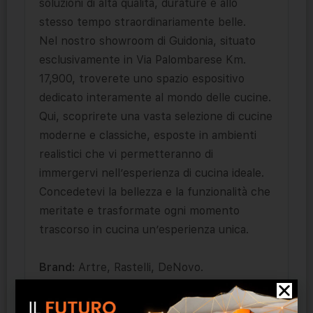
soluzioni di alta qualità, durature e allo
stesso tempo straordinariamente belle.
Nel nostro showroom di Guidonia, situato
esclusivamente in Via Palombarese Km.
17,900, troverete uno spazio espositivo
dedicato interamente al mondo delle cucine.
Qui, scoprirete una vasta selezione di cucine
moderne e classiche, esposte in ambienti
realistici che vi permetteranno di
immergervi nell’esperienza di cucina ideale.
Concedetevi la bellezza e la funzionalità che
meritate e trasformate ogni momento
trascorso in cucina un’esperienza unica.
Brand:
Artre, Rastelli, DeNovo.