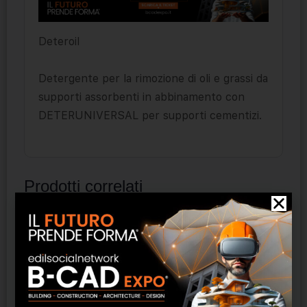
Deteroil
Detergente per la rimozione di oli e grassi da
supporti assorbenti in abbinamento con
DETERUNIVERSAL per supporti cementizi.
Prodotti correlati