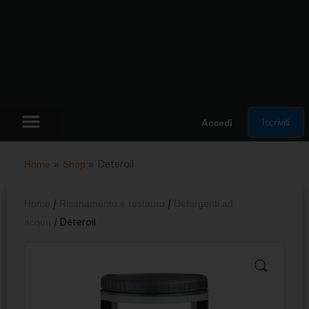
Iscriviti
Accedi
Home
»
Shop
»
Deteroil
Home
/
Risanamento e restauro
/
Detergenti ad
acqua
/ Deteroil