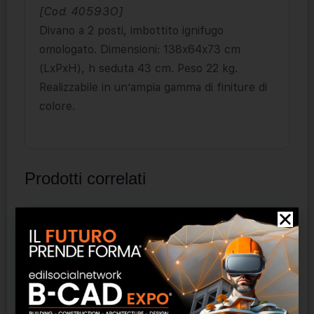
[Cod. 40593O]
Divano a 2 posti, imbottito ignifugo
omologato. Dimensioni: 138x64x73 cm
(LxPxH), h seduta 43 cm. Peso 22 kg.
Realizzabile in un’ampia gamma di finiture di
colore.
Prodotti correlati