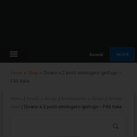
Iscriviti
Accedi
Home
»
Shop
»
Divano a 2 posti omologato ignifugo –
FAS Italia
Home
/
Arredo e design
/
Arredamento e design
/
Arredo
hotel
/ Divano a 2 posti omologato ignifugo – FAS Italia