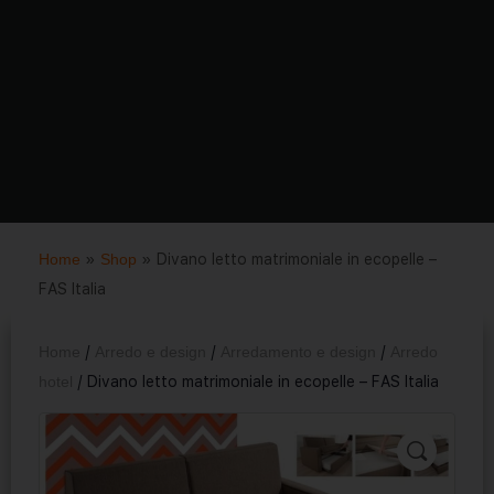
Home
»
Shop
»
Divano letto matrimoniale in ecopelle –
FAS Italia
Home
/
Arredo e design
/
Arredamento e design
/
Arredo
hotel
/ Divano letto matrimoniale in ecopelle – FAS Italia