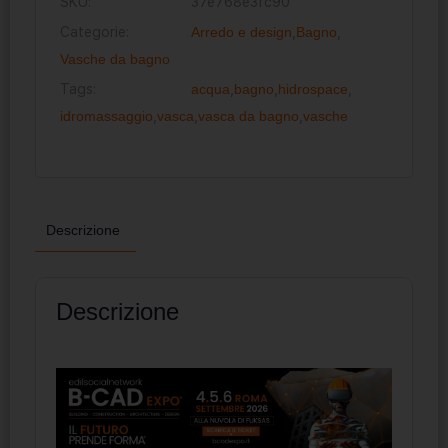
SKU:
37e768e3fc90
Categorie:
Arredo e design
,
Bagno
,
Vasche da bagno
Tags:
acqua
,
bagno
,
hidrospace
,
idromassaggio
,
vasca
,
vasca da bagno
,
vasche
Descrizione
Descrizione