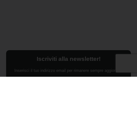
Iscriviti alla newsletter!
Inserisci il tuo indirizzo email per rimanere sempre aggiornato
sulle ultime novità.
Dichiaro di aver preso visione dell'Informativa Privacy e
ACCONSENTO al trattamento dei miei dati personali per finalità di
marketing da parte di Edilsocialnetwork
(Per visionare la Privacy Policy
clicca qui).
Iscriviti