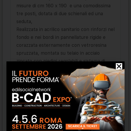
misure di cm 160 x 190 e una comodissima
tre posti, dotata di due schienali ed una
seduta,
Realizzata in acrilico sanitario con rinforzi nel
fondo e nei bordi in pannellature rigide e
corazzata esternamente con vetroresina
spruzzata, montata su telaio in acciaio
zincato con piedini regolabili e sistema di
scarico interno.
Le pannellature di chiusura sono proposti in;
– acrilico sanitario bianco
– legno marino essenza ecumè impregnato
chiaro o tinto noce
( nel caso di pannellature in legno le misure
della vasca, per la presenza della bordatura