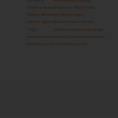
Categorie:
Arredamento e design
,
Arredo e design
,
Finestre in PVC
,
Finiture
,
Infissi e serramenti
,
Infissi in legno
,
Infissi in legno-alluminio
,
Porte e finestre
Tags:
alluminio
,
arredamento
,
design
,
ermetici
,
ermetico
,
finestra
,
finestre
,
infissi
,
infisso
,
moderno
,
pvc
,
termici
,
termico
,
variant