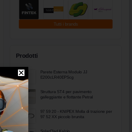
Tutti i brands
Prodotti
Parete Esterna Modulo JJ
E200cLR40EPScg
Struttura ST4 per pavimento
galleggiante e flottante Petral
97 59 20 - KNIPEX Molla di trazione per
97 52 XX piccolo brunita
SolarClad Kalzip