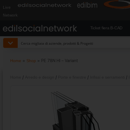
Live
Network
Ticket fiera B-CAD
Home
»
Shop
»
PE 78N HI – Variant
Home
/
Arredo e design
/
Porte e finestre
/
Infissi e serramenti
/