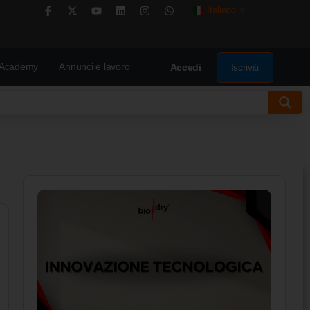
Italiano
▼
Academy
Annunci e lavoro
Iscriviti
Accedi