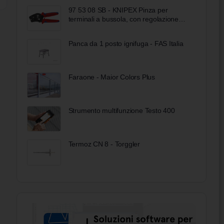
97 53 08 SB - KNIPEX Pinza per
terminali a bussola, con regolazione
automatica per crimpaggio frontale
rivestiti in materiale bicomponente
Panca da 1 posto ignifuga - FAS Italia
brunita 190 mm
Faraone - Maior Colors Plus
Strumento multifunzione Testo 400
Termoz CN 8 - Torggler