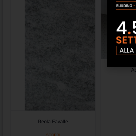
Ac
Beola Favalle
SCOPRI