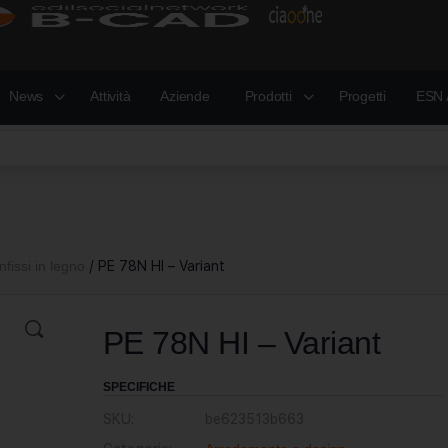
News
Attività
Aziende
Prodotti
Progetti
ESN 
Infissi in legno
/ PE 78N HI – Variant
PE 78N HI – Variant
SPECIFICHE
SKU:
be623513b663