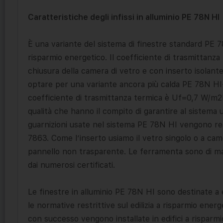
Caratteristiche degli infissi in alluminio PE 78N HI
È una variante del sistema di finestre standard PE 7
risparmio energetico. Il coefficiente di trasmittanz
chiusura della camera di vetro e con inserto isolant
optare per una variante ancora più calda PE 78N HI+ d
coefficiente di trasmittanza termica è Uf=0,7 W/m2K.
qualità che hanno il compito di garantire al sistema
guarnizioni usate nel sistema PE 78N HI vengono r
7863. Come l’inserto usiamo il vetro singolo o a cam
pannello non trasparente. Le ferramenta sono di mar
dai numerosi certificati.
Le finestre in alluminio PE 78N HI sono destinate a e
le normative restrittive sul edilizia a risparmio ener
con successo vengono installate in edifici a risparm