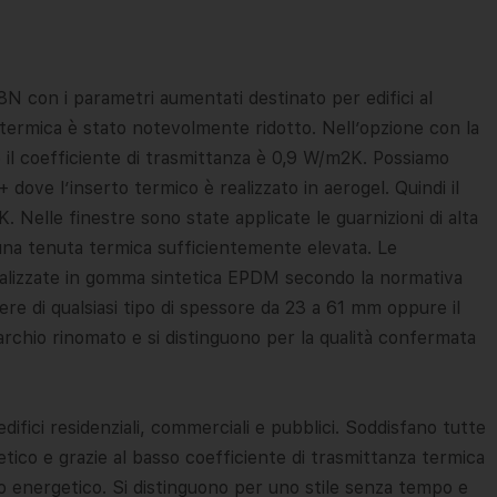
8N con i parametri aumentati destinato per edifici al
a termica è stato notevolmente ridotto. Nell’opzione con la
e il coefficiente di trasmittanza è 0,9 W/m2K. Possiamo
ove l’inserto termico è realizzato in aerogel. Quindi il
 Nelle finestre sono state applicate le guarnizioni di alta
 una tenuta termica sufficientemente elevata. Le
ealizzate in gomma sintetica EPDM secondo la normativa
ere di qualsiasi tipo di spessore da 23 a 61 mm oppure il
chio rinomato e si distinguono per la qualità confermata
difici residenziali, commerciali e pubblici. Soddisfano tutte
getico e grazie al basso coefficiente di trasmittanza termica
io energetico. Si distinguono per uno stile senza tempo e