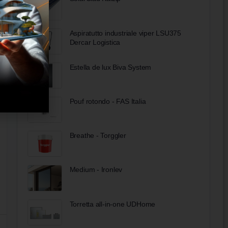
Aspiratutto industriale viper LSU375
Dercar Logistica
Estella de lux Biva System
Pouf rotondo - FAS Italia
Breathe - Torggler
Medium - Ironlev
Torretta all-in-one UDHome