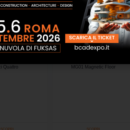
i Quattro
MG01 Magnetic Floor
SCOPRI
SCOPRI