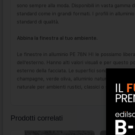
sono sempre alla moda. Disponibili in vasta gamma di co
standard come in grandi formati. I profili in alluminio
standard di qualità.
Abbina la finestra al tuo ambiente.
Le finestre in alluminio PE 78N HI le possiamo libera
dell’esterno. Hanno alti valori visuali e per questo
esterno della facciata. Le superfici sono verniciate a
champagne, verde oliva, alluminio naturale, bronzo e
naturale per ambienti rustici, classici o scandinavi.
Prodotti correlati