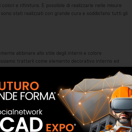
lori e rifiniture. È possibile di realizzarle nelle misure
 sono stati realizzati con grande cura e soddisfano tutti gli
mente abbinare allo stile degli interni e colore
 possiamo trattarli come elemento decorativo interno ed
 spruzzo con i colori RAL o anodizzati nelle opzioni
 oro. Inoltre è possibile avere le smaltature effetto legno