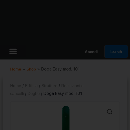
Iscriviti
Accedi
Home
»
Shop
»
Doga Easy mod. 101
Home
/
Edilizia
/
Strutture
/
Recinzioni e
cancelli
/
Doghe
/ Doga Easy mod. 101