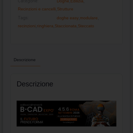
Categorie:
Doghe
,
Edilizia
,
Recinzioni e cancelli
,
Strutture
Tags:
doghe easy
,
modulare
,
recinzioni
,
ringhiera
,
Staccionata
,
Steccato
Descrizione
Descrizione