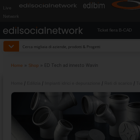
Live
Network
Ticket fiera B-CAD
Home
»
Shop
»
ED Tech ad innesto Wavin
Home
/
Edilizia
/
Impianti idrici e depurazione
/
Reti di scarico
/
T