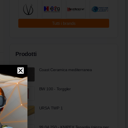
Tutti i brands
Prodotti
Coast Ceramica mediterranea
BW 100 - Torggler
URSA TWP 1
99 04 250 - KNIPEX Tenaglia (pinza per