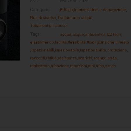
SKU:
c6d755cfda2b
Categorie:
Edilizia
,
Impianti idrici e depurazione
,
Reti di scarico
,
Trattamento acque
,
Tubazioni di scarico
Tags:
acqua
,
acque
,
antisismica
,
EDTech
,
elastomerico
,
facilità
,
flessibilità
,
fluidi
,
giunzione
,
innesto
,
ispazionabili
,
ispezionabile
,
ispezionabilità
,
protezione
,
raccordi
,
reflue
,
resistenza
,
scarichi
,
scarico
,
strati
,
triplostrato
,
tubazione
,
tubazioni
,
tubi
,
tubo
,
wavin