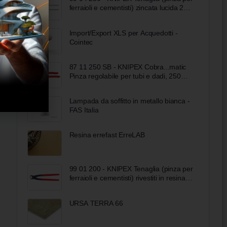
ferraioli e cementisti) zincata lucida 250
mm
Import/Export XLS per Acquedotti -
Cointec
87 11 250 SB - KNIPEX Cobra...matic
Pinza regolabile per tubi e dadi, 250
mm
Lampada da soffitto in metallo bianca -
FAS Italia
Resina errefast ErreLAB
99 01 200 - KNIPEX Tenaglia (pinza per
ferraioli e cementisti) rivestiti in resina
sintetica bonderizzata nera 200 mm
URSA TERRA 66