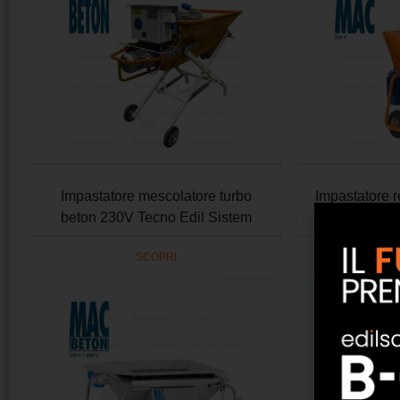
Impastatore mescolatore turbo
Impastatore 
beton 230V Tecno Edil Sistem
Ed
SCOPRI