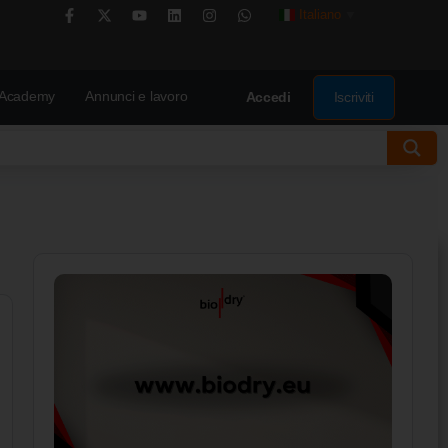
Italiano
▼
Academy
Annunci e lavoro
Iscriviti
Accedi