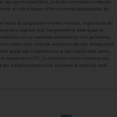
e agli agenti atmosferici, lo strato intermedio un’elevata
nterno di colore bianco offre un’ottima ispezionabilità ed
a facilità di congiunzioni tramite l’innesto, la giunzione più
nnesto sono bagnate solo marginalmente dalle acque di
 realizzate con un materiale elastomerico che garantisce,
a offre inoltre una notevole resistenza alle alte temperature
rasione grazie alla compattezza e la specularità delle pareti,
 basse temperature 0°C. La tubazione inoltre presenta una
nza allo schiacciamento e che consente di superare varie