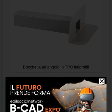
Bocchetta ad angolo in TPO Italprofili
SCOPRI