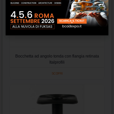
Bocchetta ad angolo tonda con flangia retinata
Italprofili
SCOPRI