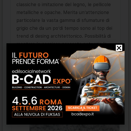
classiche o imitazione del legno, le pellicole
metalliche e opache. Merita un’attenzione
particolare la vasta gamma di sfumature di
grigio che da un po’di tempo sono al top dei
trend di desing architettonico. Possibilità di
montare le cerniere nascoste potenzia la
linea pulita, moderna e minimalista delle
finestre Elegante.
Prodotti correlati