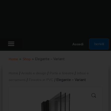
Iscriviti
Accedi
Home
»
Shop
»
Elegante – Variant
Home
/
Arredo e design
/
Porte e finestre
/
Infissi e
serramenti
/
Finestre in PVC
/ Elegante – Variant