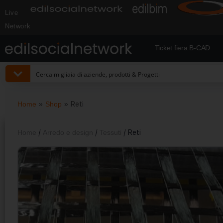
Live
Network
Ticket fiera B-CAD
Home
»
Shop
»
Reti
Home
/
Arredo e design
/
Tessuti
/ Reti