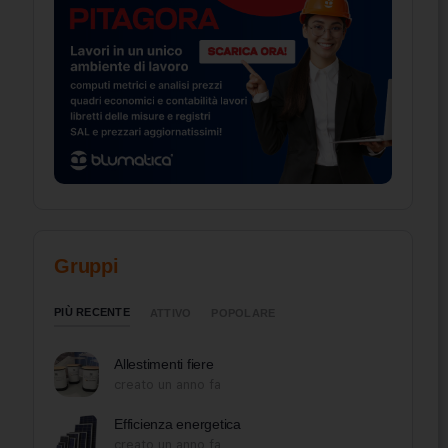
Gruppi
PIÙ RECENTE
ATTIVO
POPOLARE
Allestimenti fiere
creato un anno fa
Efficienza energetica
creato un anno fa