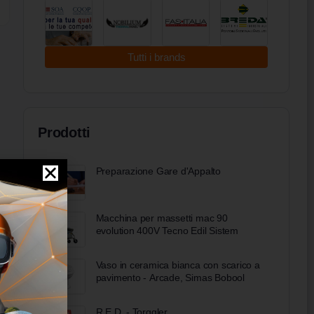
Tutti i brands
Prodotti
Preparazione Gare d'Appalto
Macchina per massetti mac 90
evolution 400V Tecno Edil Sistem
Vaso in ceramica bianca con scarico a
pavimento - Arcade, Simas Bobool
R.E.D. - Torggler