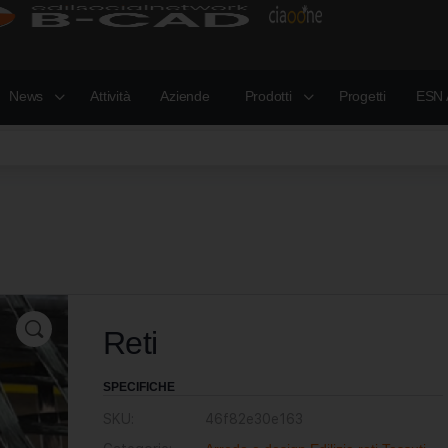
News
Attività
Aziende
Prodotti
Progetti
ESN 
Reti
SPECIFICHE
SKU:
46f82e30e163