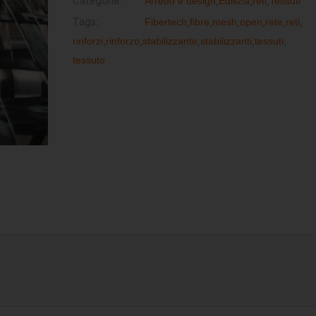
Categorie:
Arredo e design
,
Edilizia
,
reti
,
Tessuti
Tags:
Fibertech
,
fibre
,
mesh
,
open
,
rete
,
reti
,
rinforzi
,
rinforzo
,
stabilizzante
,
stabilizzanti
,
tessuti
,
tessuto