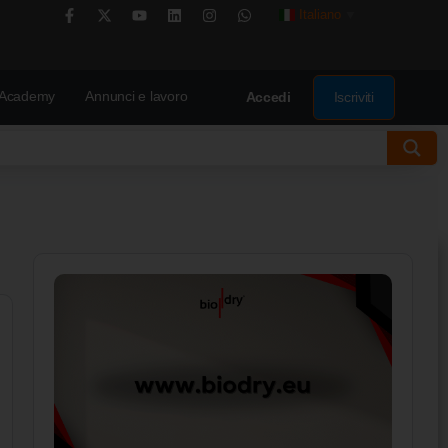
Italiano
▼
Academy
Annunci e lavoro
Iscriviti
Accedi