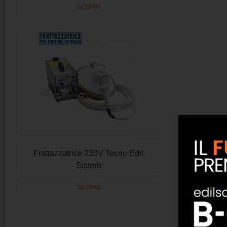
SCOPRI
Frattazzatrice 230V Tecno Edil
Sistem
SCOPRI