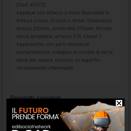
[Cod. 40177]
Applique con attacco a muro disponibile in
finitura cromo, bronzo o nickel. Dimensioni:
altezza 220mm, profondità 270mm. Fornita
senza lampadina, attacco E14. Classe 1:
Apparecchio con parti metalliche
costantemente collegate al circuito di terra,
idone per essere montato su superfici
normalmente infiammabili.
Prodotti correlati