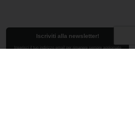
Iscriviti alla newsletter!
Inserisci il tuo indirizzo email per rimanere sempre aggiornato
sulle ultime novità.
Dichiaro di aver preso visione dell'Informativa Privacy e
ACCONSENTO al trattamento dei miei dati personali per finalità di
marketing da parte di Edilsocialnetwork
(Per visionare la Privacy Policy
clicca qui).
Iscriviti