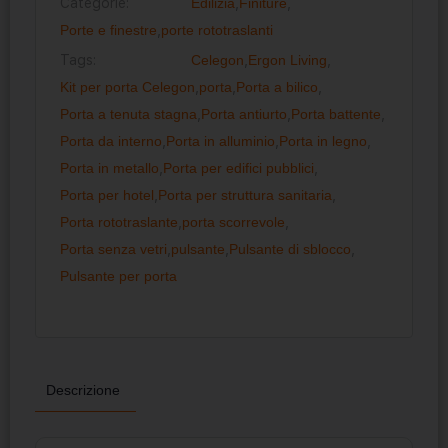
Categorie:
Edilizia
,
Finiture
,
Porte e finestre
,
porte rototraslanti
Tags:
Celegon
,
Ergon Living
,
Kit per porta Celegon
,
porta
,
Porta a bilico
,
Porta a tenuta stagna
,
Porta antiurto
,
Porta battente
,
Porta da interno
,
Porta in alluminio
,
Porta in legno
,
Porta in metallo
,
Porta per edifici pubblici
,
Porta per hotel
,
Porta per struttura sanitaria
,
Porta rototraslante
,
porta scorrevole
,
Porta senza vetri
,
pulsante
,
Pulsante di sblocco
,
Pulsante per porta
Descrizione