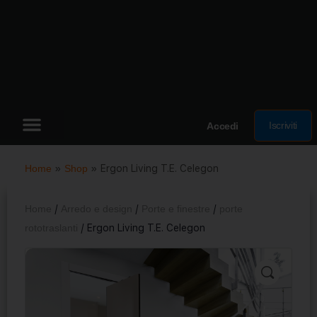
Iscriviti
Accedi
Home
»
Shop
»
Ergon Living T.E. Celegon
Home
/
Arredo e design
/
Porte e finestre
/
porte
rototraslanti
/ Ergon Living T.E. Celegon