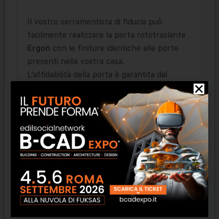
Il vostro serramentista di fiducia può
facilmente realizzare la porta rototraslante
Ergon
con le finiture identiche alle porte
presenti nella vostra casa.
L’affidabilità della porta è garantita dal
superamento dei severi test di prova. Le
parti in legno, cassa ad anta, devono
nascere per questo utilizzo.
Le difficoltà tecniche per la costruzione
delle parti in legno risultano paragonabili ad
una normale porta con movimento circolare.
Prodotti correlati