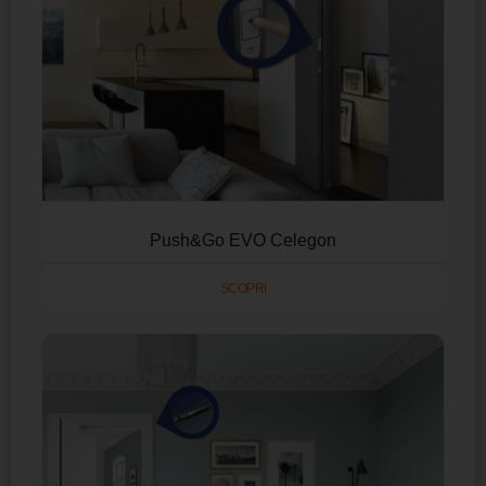
Push&Go EVO Celegon
SCOPRI