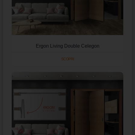
Ergon Living Double Celegon
SCOPRI