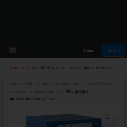
Iscriviti
Accedi
Home
»
Shop
»
TRIAL gruppo motocondensante Fintek
Home
/
Edilizia
/
Impianti termici e climatizzazione
/
Unità
centrali di condizionamento
/ TRIAL gruppo
motocondensante Fintek