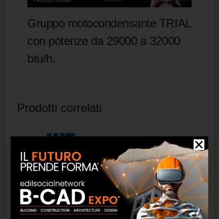
Gruppo motocondensante TRIAL
con potenze da 29000 a 32000
btu/h.
Prodotti correlati