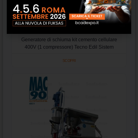
Generatore di schiuma kit cemento cellulare
400V (1 compressore) Tecno Edil Sistem
SCOPRI