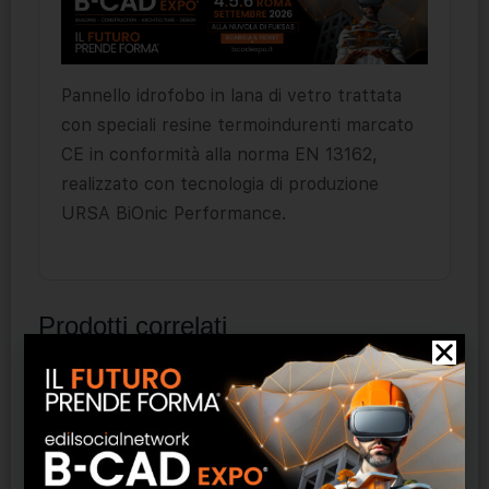
Pannello idrofobo in lana di vetro trattata
con speciali resine termoindurenti marcato
CE in conformità alla norma EN 13162,
realizzato con tecnologia di produzione
URSA BiOnic Performance.
Prodotti correlati