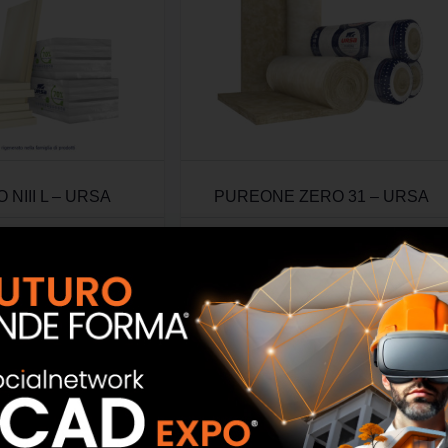
 NIII L – URSA
PUREONE ZERO 31 – URSA
SCOPRI
SCOPRI