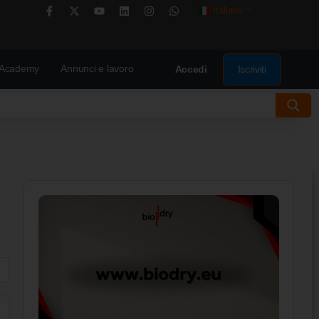
Italiano
▼
Academy
Annunci e lavoro
Iscriviti
Accedi