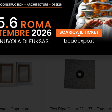
flusso e prolunghe per
S27P – URSA MAIOR
 EPDM Eterno Ivica
SCOPRI
SCOPRI
otte – Coprimuro
Flex Pipe Collar 22 – 37 – Torggler