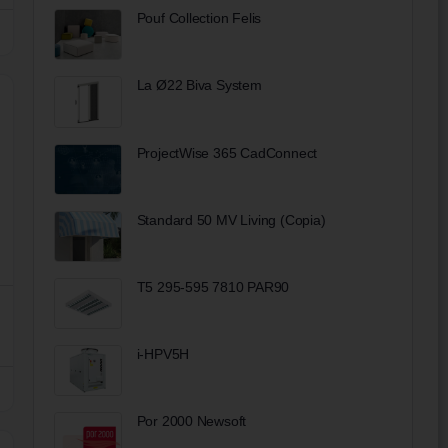
Pouf Collection Felis
La Ø22 Biva System
ProjectWise 365 CadConnect
Standard 50 MV Living (Copia)
T5 295-595 7810 PAR90
i-HPV5H
Por 2000 Newsoft