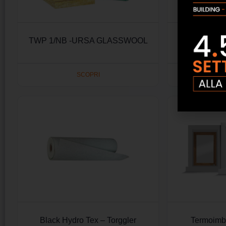
TWP 1/NB -URSA GLASSWOOL
Anelli antiri
bocchettoni
SCOPRI
Black Hydro Tex – Torggler
Termoimb