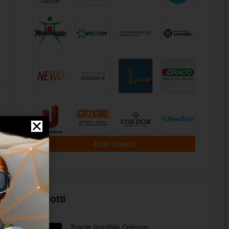
Tutti i brands
Prodotti
Tirante Invisibile Celegon