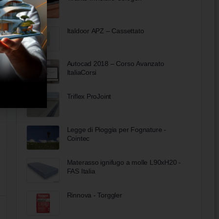
Italdoor APZ – Cassettato
Autocad 2018 – Corso Avanzato
ItaliaCorsi
Triflex ProJoint
Legge di Pioggia per Fognature -
Cointec
Materasso ignifugo a molle L90xH20 -
FAS Italia
Rinnova - Torggler