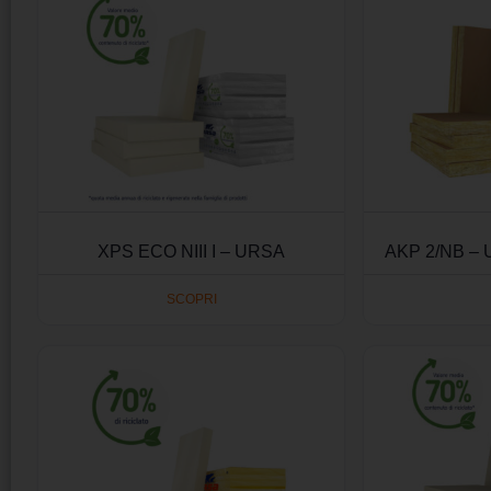
XPS ECO NIII I – URSA
AKP 2/NB –
SCOPRI