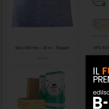
Mat 1000 mm – 30 m – Torggler
XPS ECO
SCOPRI