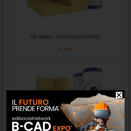
DF 39/NA – URSA GLASSWOOL
SCOPRI