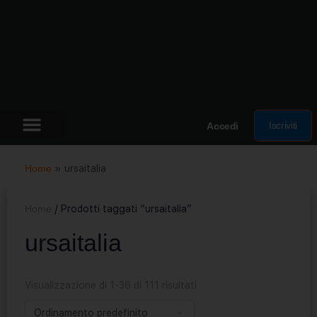
Iscriviti
Accedi
Home
»
ursaitalia
Home
/ Prodotti taggati “ursaitalia”
ursaitalia
Visualizzazione di 1-36 di 111 risultati