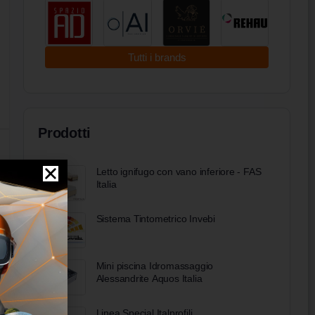
Tutti i brands
Prodotti
Letto ignifugo con vano inferiore - FAS
Italia
Sistema Tintometrico Invebi
Mini piscina Idromassaggio
Alessandrite Aquos Italia
Linea Special Italprofili