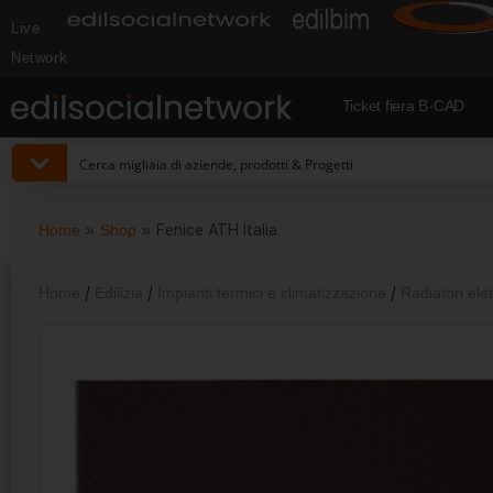
Live
Network
Ticket fiera B-CAD
Home
»
Shop
»
Fenice ATH Italia
Home
/
Edilizia
/
Impianti termici e climatizzazione
/
Radiatori elet