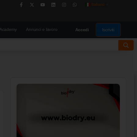
Italiano
▼
Academy
Annunci e lavoro
Iscriviti
Accedi