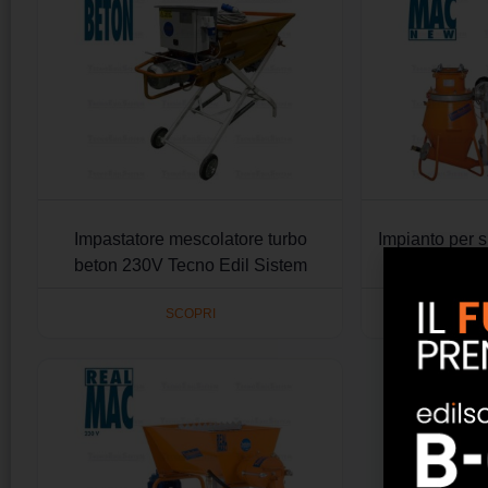
Impastatore mescolatore turbo
Impianto per 
beton 230V Tecno Edil Sistem
Tecno
SCOPRI