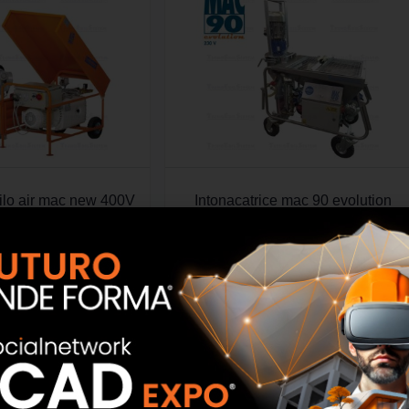
silo air mac new 400V
Intonacatrice mac 90 evolution
 Edil Sistem
230V Tecno Edil Sistem
SCOPRI
SCOPRI