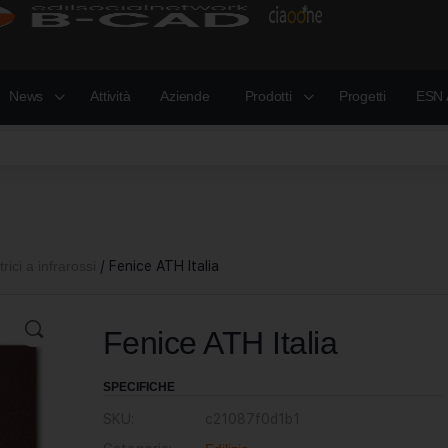
News
Attività
Aziende
Prodotti
Progetti
ESN 
trici a infrarossi
/ Fenice ATH Italia
Fenice ATH Italia
SPECIFICHE
SKU:
c21087f0d1b1