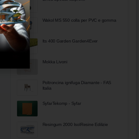
Wakol MS 550 colla per PVC e gomma
Its 400 Garden Garden4Ever
Mokka Livoni
Poltroncina ignifuga Diamante - FAS
Italia
SyfarTekomp - Syfar
Resingum 2000 IsolResine Edilizie