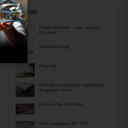
Prodotti
Pulitore Antimuffa - Linea Tsunami,
Docchem
Gasbeton Energy
Paris Felis
Pannello per pavimento sopraelevato
Incapsulato Petral
Camera Chic - FAS Italia
SURO Lampada LED - LYM