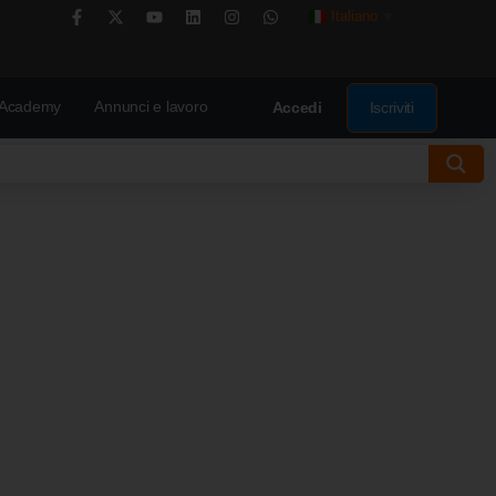
Italiano
▼
Academy
Annunci e lavoro
Iscriviti
Accedi