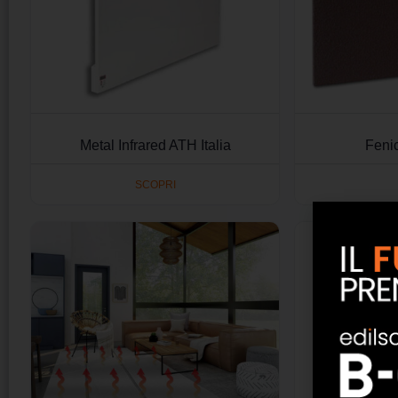
Metal Infrared ATH Italia
Fenic
SCOPRI