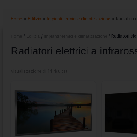
Home
»
Edilizia
»
Impianti termici e climatizzazione
»
Radiatori e
Home
/
Edilizia
/
Impianti termici e climatizzazione
/ Radiatori elet
Radiatori elettrici a infraros
Visualizzazione di 14 risultati