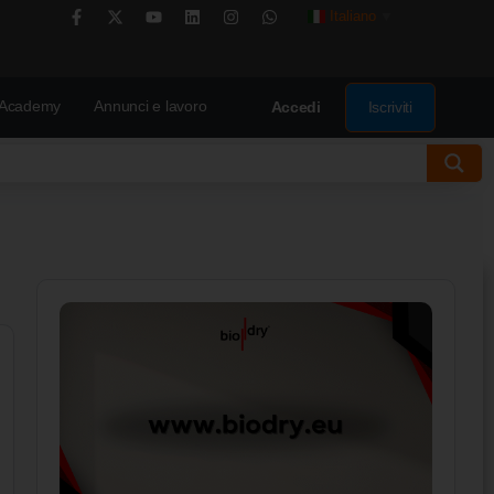
Italiano
▼
Academy
Annunci e lavoro
Iscriviti
Accedi