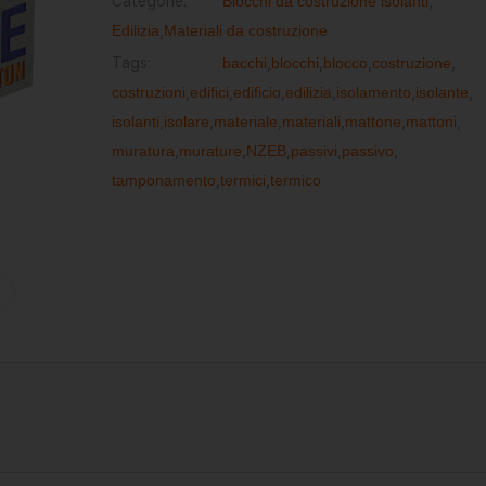
Categorie:
Blocchi da costruzione isolanti
,
Edilizia
,
Materiali da costruzione
Tags:
bacchi
,
blocchi
,
blocco
,
costruzione
,
costruzioni
,
edifici
,
edificio
,
edilizia
,
isolamento
,
isolante
,
isolanti
,
isolare
,
materiale
,
materiali
,
mattone
,
mattoni
,
muratura
,
murature
,
NZEB
,
passivi
,
passivo
,
tamponamento
,
termici
,
termico