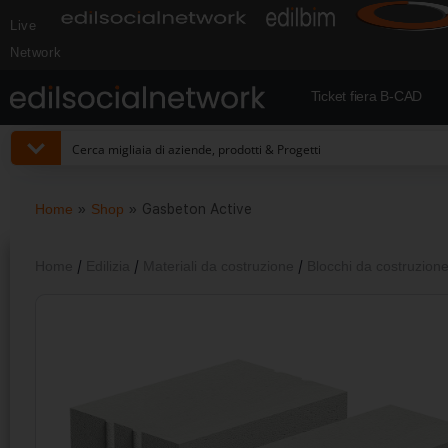
Live
Network
Ticket fiera B-CAD
Home
»
Shop
»
Gasbeton Active
Home
/
Edilizia
/
Materiali da costruzione
/
Blocchi da costruzione 