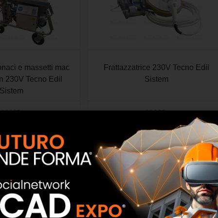
onaci e massetti mac
Frattazzatrice 230V Tecno Edil
on 230V Tecno Edil
Sistem
Sistem
SCOPRI
SCOPRI