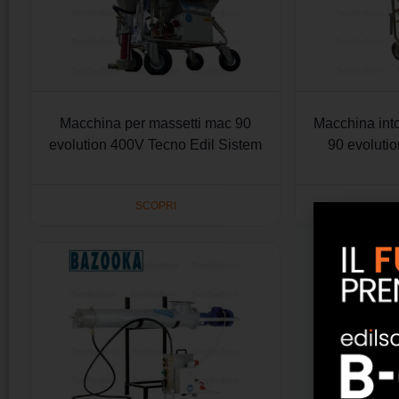
Macchina per massetti mac 90
Macchina int
evolution 400V Tecno Edil Sistem
90 evoluti
SCOPRI