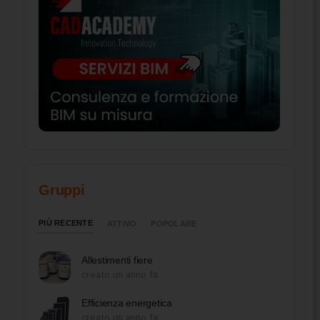
Gruppi
PIÙ RECENTE
ATTIVO
POPOLARE
Allestimenti fiere
creato un anno fa
Efficienza energetica
creato un anno fa