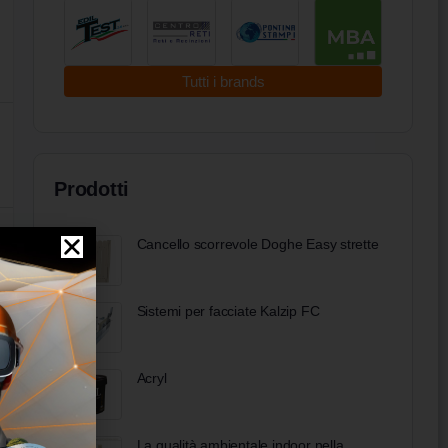
Tutti i brands
Prodotti
Cancello scorrevole Doghe Easy strette
Sistemi per facciate Kalzip FC
Acryl
La qualità ambientale indoor nella