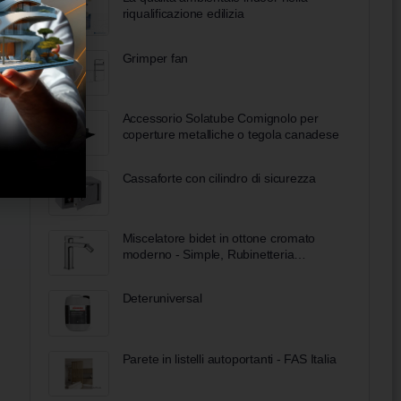
riqualificazione edilizia
Grimper fan
Accessorio Solatube Comignolo per
coperture metalliche o tegola canadese
Cassaforte con cilindro di sicurezza
Miscelatore bidet in ottone cromato
moderno - Simple, Rubinetteria
Bugnatese Bobool
Deteruniversal
Parete in listelli autoportanti - FAS Italia