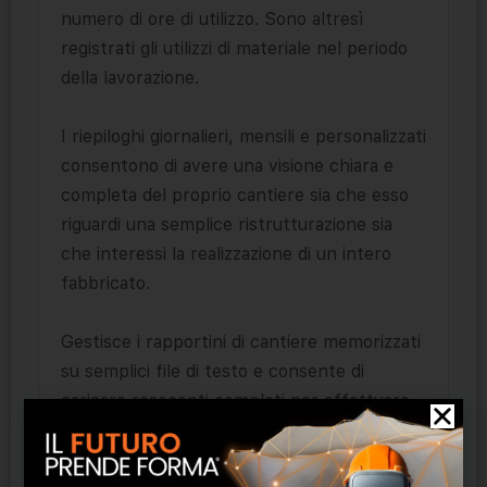
numero di ore di utilizzo. Sono altresì
registrati gli utilizzi di materiale nel periodo
della lavorazione.
I riepiloghi giornalieri, mensili e personalizzati
consentono di avere una visione chiara e
completa del proprio cantiere sia che esso
riguardi una semplice ristrutturazione sia
che interessi la realizzazione di un intero
fabbricato.
Gestisce i rapportini di cantiere memorizzati
su semplici file di testo e consente di
caricare resoconti completi per effettuare
simulazioni.