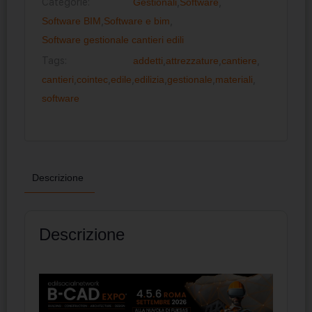
Categorie:
Gestionali
,
Software
,
Software BIM
,
Software e bim
,
Software gestionale cantieri edili
Tags:
addetti
,
attrezzature
,
cantiere
,
cantieri
,
cointec
,
edile
,
edilizia
,
gestionale
,
materiali
,
software
Descrizione
Descrizione