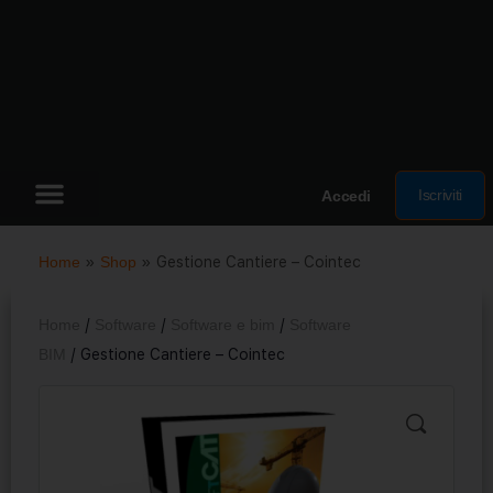
Iscriviti
Accedi
Home
»
Shop
»
Gestione Cantiere – Cointec
Home
/
Software
/
Software e bim
/
Software
BIM
/ Gestione Cantiere – Cointec