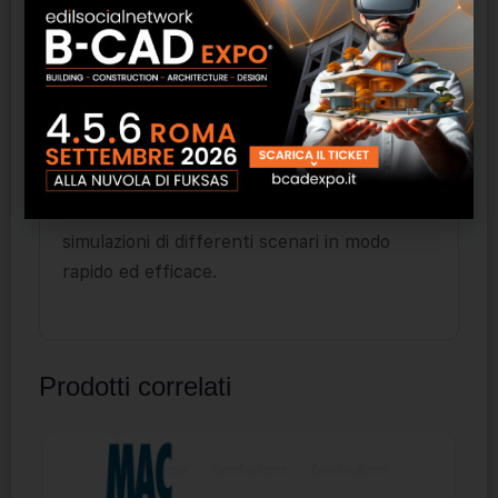
Consente di registrare i ricavi consentendo
una analisi costi/ricavi con rapporti e grafici.
Ogni cantiere è rappresentato da un singolo
file, facilmente portabile. Creando più copie
del file è possibile gestire cantieri differenti
dello stesso tipo o effettuare
simulazioni di differenti scenari in modo
rapido ed efficace.
Prodotti correlati