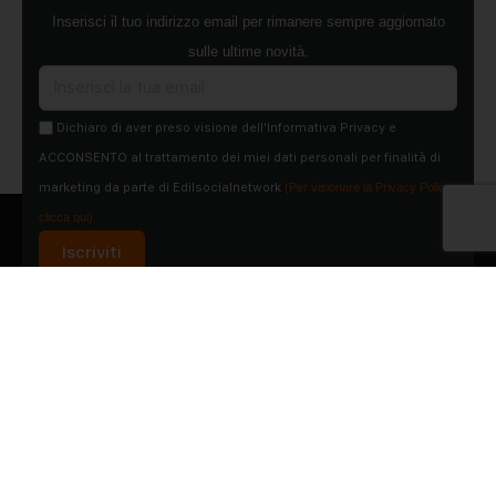
Inserisci il tuo indirizzo email per rimanere sempre aggiornato
sulle ultime novità.
Dichiaro di aver preso visione dell'Informativa Privacy e
ACCONSENTO al trattamento dei miei dati personali per finalità di
marketing da parte di Edilsocialnetwork
(Per visionare la Privacy Policy
clicca qui).
Iscriviti
Pubblicità
Chi siamo
Contattaci
Condizioni Generali
Condizioni pagine
Utilizzo del Social Network
Privacy Policy