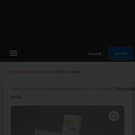
Iscriviti
Accedi
Home
»
Shop
»
Gocciolatoio brake
Home
/
Edilizia
/
Impermeabilizzazione
/
Gocciolatoio
/ Gocciola
brake