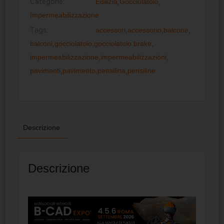
Categorie:
Edilizia
,
Gocciolatoio
,
Impermeabilizzazione
Tags:
accessori
,
accessorio
,
balcone
,
balconi
,
gocciolatoio
,
gocciolatoio brake
,
impermeabilizzazione
,
impermeabilizzazioni
,
pavimenti
,
pavimento
,
pensilina
,
pensiline
Descrizione
Descrizione