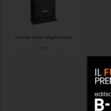
Cassette Postali Singole Alubox
SCOPRI