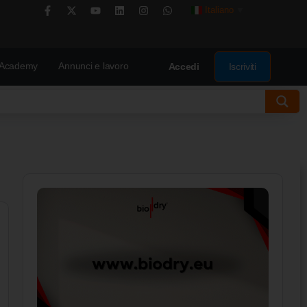
Italiano
▼
Academy
Annunci e lavoro
Iscriviti
Accedi