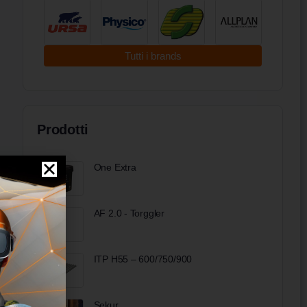
Tutti i brands
Prodotti
One Extra
AF 2.0 - Torggler
ITP H55 – 600/750/900
Sekur