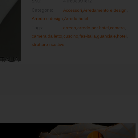
SKU:
41fc0e391ef2
Categorie:
Accessori
,
Arredamento e design
,
Arredo e design
,
Arredo hotel
Tags:
arredo
,
arredo per hotel
,
camera
,
camera da letto
,
cuscino
,
fas-italia
,
guanciale
,
hotel
,
strutture ricettive