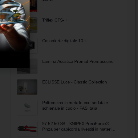
Triflex CPS-I+
Cassaforte digitale 10 lt
Lamina Acustica Promat Promasound
ECLISSE Luce - Classic Collection
Poltroncina in metallo con seduta e
schienale in cuoio - FAS Italia
97 52 50 SB - KNIPEX PreciForce®
Pinza per capicorda rivestiti in materiale
bicomponente brunita 220 mm