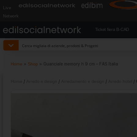
Live
Network
Ticket fiera B-CAD
Home
»
Shop
»
Guanciale memory h 9 cm – FAS Italia
Home
/
Arredo e design
/
Arredamento e design
/
Arredo hotel
/ 