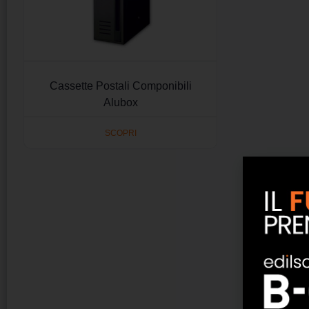
Cassette Postali Componibili
Alubox
SCOPRI