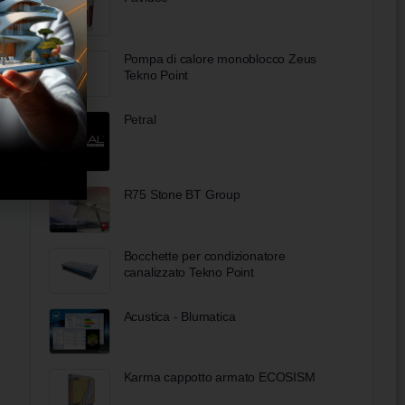
Pompa di calore monoblocco Zeus
Tekno Point
Petral
R75 Stone BT Group
Bocchette per condizionatore
canalizzato Tekno Point
Acustica - Blumatica
Karma cappotto armato ECOSISM