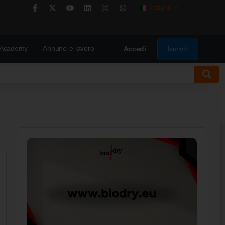
Italiano
▼
Academy
Annunci e lavoro
Iscriviti
Accedi