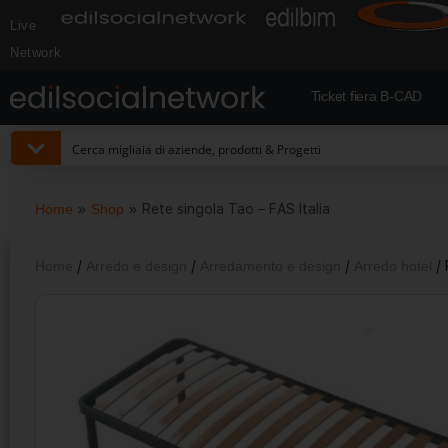
Live
Network
Ticket fiera B-CAD
Home
»
Shop
»
Rete singola Tao – FAS Italia
Home
/
Arredo e design
/
Arredamento e design
/
Arredo hotel
/ 