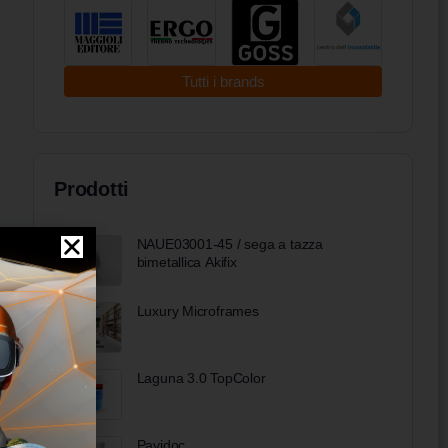
Tutti i brands
Prodotti
NAUE03001-45 / sega a tazza
bimetallica Akifix
Luxury Microframes
Laguna 3.0 TopColor
Pavidoc