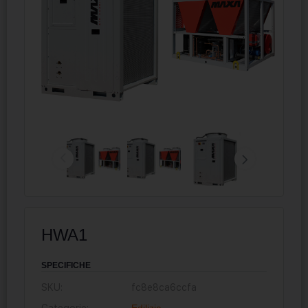
HWA1
SPECIFICHE
SKU:
fc8e8ca6ccfa
Categorie:
Edilizia
,