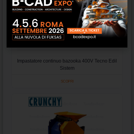
Impastatore continuo bazooka 400V Tecno Edil
Sistem
SCOPRI