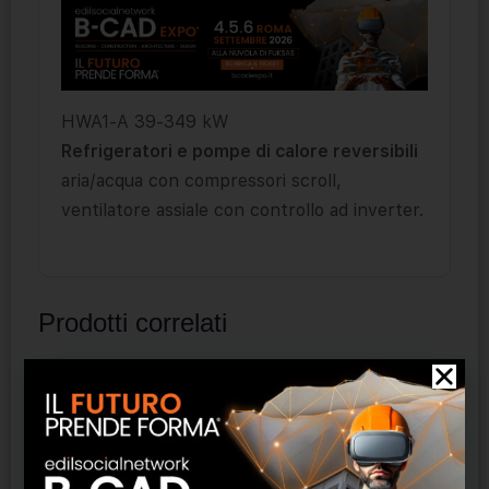
HWA1-A 39-349 kW
Refrigeratori e pompe di calore reversibili
aria/acqua con compressori scroll,
ventilatore assiale con controllo ad inverter.
Prodotti correlati