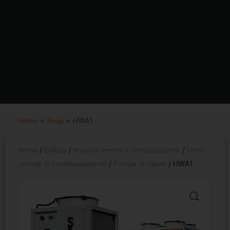
Home
»
Shop
»
HWA1
Home
/
Edilizia
/
Impianti termici e climatizzazione
/
Unità
centrali di condizionamento
/
Pompe di calore
/ HWA1