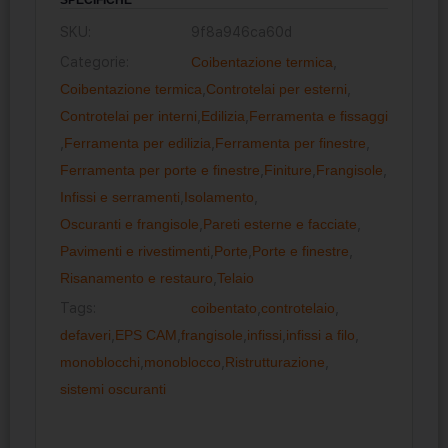
SKU:
9f8a946ca60d
Categorie:
Coibentazione termica
,
Coibentazione termica
,
Controtelai per esterni
,
Controtelai per interni
,
Edilizia
,
Ferramenta e fissaggi
,
Ferramenta per edilizia
,
Ferramenta per finestre
,
Ferramenta per porte e finestre
,
Finiture
,
Frangisole
,
Infissi e serramenti
,
Isolamento
,
Oscuranti e frangisole
,
Pareti esterne e facciate
,
Pavimenti e rivestimenti
,
Porte
,
Porte e finestre
,
Risanamento e restauro
,
Telaio
Tags:
coibentato
,
controtelaio
,
defaveri
,
EPS CAM
,
frangisole
,
infissi
,
infissi a filo
,
monoblocchi
,
monoblocco
,
Ristrutturazione
,
sistemi oscuranti