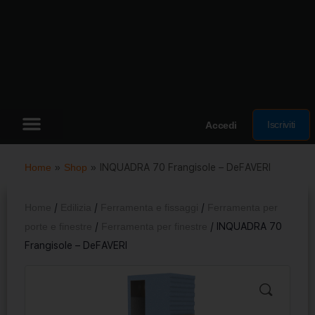
Iscriviti
Accedi
Home
»
Shop
»
INQUADRA 70 Frangisole – DeFAVERI
Home
/
Edilizia
/
Ferramenta e fissaggi
/
Ferramenta per
porte e finestre
/
Ferramenta per finestre
/ INQUADRA 70
Frangisole – DeFAVERI