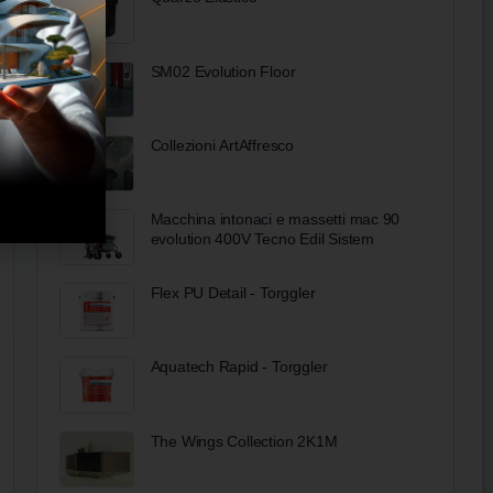
SM02 Evolution Floor
Collezioni ArtAffresco
Macchina intonaci e massetti mac 90
evolution 400V Tecno Edil Sistem
Flex PU Detail - Torggler
Aquatech Rapid - Torggler
The Wings Collection 2K1M