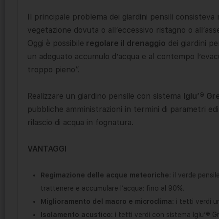
Il principale problema dei giardini pensili consisteva
vegetazione dovuta o all’eccessivo ristagno o all’ass
Oggi è possibile
regolare il drenaggio
dei giardini pen
un adeguato accumulo d’acqua e al contempo l’evacua
troppo pieno”.
Realizzare un giardino pensile con sistema
Iglu’® Gr
pubbliche amministrazioni in termini di parametri edil
rilascio di acqua in fognatura.
VANTAGGI
Regimazione delle acque meteoriche:
il verde pensi
trattenere e accumulare l’acqua: fino al 90%.
Miglioramento del macro e microclima:
i tetti verdi 
Isolamento acustico:
i tetti verdi con sistema Iglu’® 