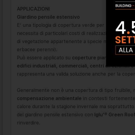
APPLICAZIONI
Giardino pensile estensivo
E’ una tipologia di copertura verde per superfici med
necessita di particolari costi di realizzazione e manut
di vegetazione appartenente a specie molto resiste
erbacee perenni).
Può essere applicato su
coperture piane o inclinat
edifici industriali, commerciali, centri direzionali 
rappresenta una valida soluzione anche per la copertu
Generalmente non è una copertura di tipo fruibile, 
compensazione ambientale
in contesti fortemente 
calore durante la stagione invernale ma soprattutto 
del giardino pensile estensivo con
Iglu’® Green Roo
rinverdire.