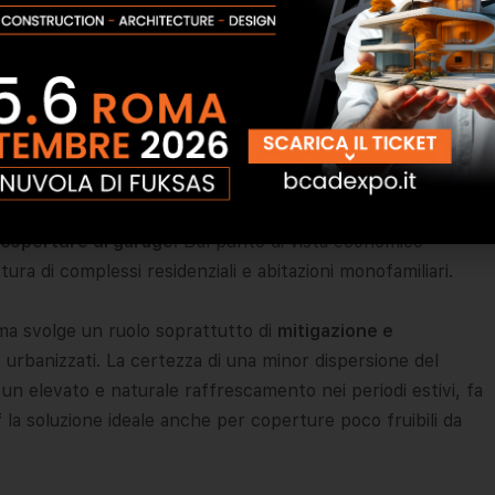
io-grandi, con capacità di carico ridotta, che non
enzione dato il substrato di spessore limitato e la tipologia
nti e con radici poco profonde ( graminacee, sedum,
e
(fino a 30°), ed è particolarmente indicato per i t
etti di
e coperture di garage.
Dal punto di vista economico
ra di complessi residenziali e abitazioni monofamiliari.
ma svolge un ruolo soprattutto di
mitigazione e
urbanizzati. La certezza di una minor dispersione del
un elevato e naturale raffrescamento nei periodi estivi, fa
f
la soluzione ideale anche per coperture poco fruibili da