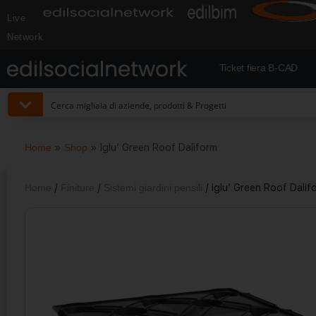
Live
Network
Ticket fiera B-CAD
Home
»
Shop
»
Iglu’ Green Roof Daliform
Home
/
Finiture
/
Sistemi giardini pensili
/ Iglu’ Green Roof Dalif