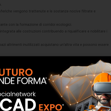
o.
sferiche vengono trattenute e le sostanze nocive filtrate e
iante con la formazione di corridoi ecologici.
integrata alle costruzioni contribuendo a riqualificare e nobilitare i
azi altrimenti inutilizzati acquistano un’altra vita e possono essere
zanti rimangono protetti dagli sbalzi termici, dai raggi ultravioletti,
 verde Iglu’® Green Roof, la variazione termica è fortemente
imangono schermati. Il miglioramento delle condizioni
voli risparmi sui costi energetici di condizionamento e di
ni, valenza estetica determinano un sensibile apprezzamento del