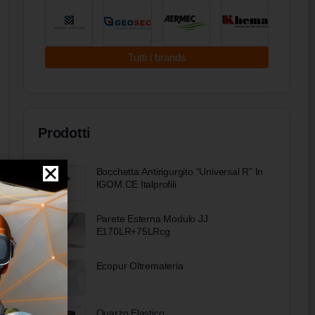
Tutti i brands
Prodotti
Bocchetta Antirigurgito “Universal R” In
IGOM.CE Italprofili
Parete Esterna Modulo JJ
E170LR+75LRcg
Ecopur Oltremateria
Quarzo Elastico