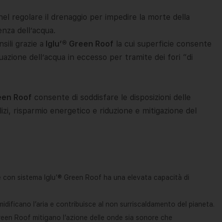
 nel regolare il drenaggio per impedire la morte della
enza dell’acqua.
sili grazie a
Iglu’® Green Roof
la cui superficie consente
zione dell’acqua in eccesso per tramite dei fori “di
een Roof
consente di soddisfare le disposizioni delle
izi, risparmio energetico e riduzione e mitigazione del
le con sistema Iglu’® Green Roof ha una elevata capacità di
umidificano l’aria e contribuisce al non surriscaldamento del pianeta.
Green Roof mitigano l’azione delle onde sia sonore che