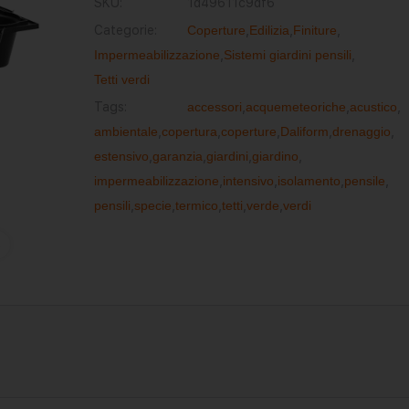
SKU:
1d49611c9df6
Categorie:
Coperture
,
Edilizia
,
Finiture
,
Impermeabilizzazione
,
Sistemi giardini pensili
,
Tetti verdi
Tags:
accessori
,
acquemeteoriche
,
acustico
,
ambientale
,
copertura
,
coperture
,
Daliform
,
drenaggio
,
estensivo
,
garanzia
,
giardini
,
giardino
,
impermeabilizzazione
,
intensivo
,
isolamento
,
pensile
,
pensili
,
specie
,
termico
,
tetti
,
verde
,
verdi