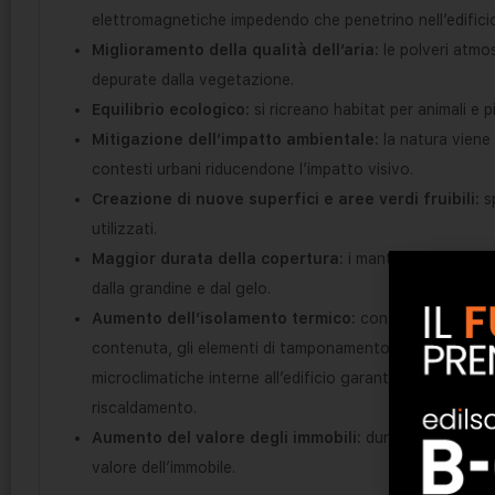
elettromagnetiche impedendo che penetrino nell’edifici
Miglioramento della qualità dell’aria:
le polveri atmo
depurate dalla vegetazione.
Equilibrio ecologico:
si ricreano habitat per animali e p
Mitigazione dell’impatto ambientale:
la natura viene 
contesti urbani riducendone l’impatto visivo.
Creazione di nuove superfici e aree verdi fruibili:
sp
utilizzati.
Maggior durata della copertura:
i manti impermeabiliz
dalla grandine e dal gelo.
Aumento dell’isolamento termico:
con la copertura a
contenuta, gli elementi di tamponamento dell’edificio r
microclimatiche interne all’edificio garantisce considere
riscaldamento.
Aumento del valore degli immobili:
durata, prestazio
valore dell’immobile.