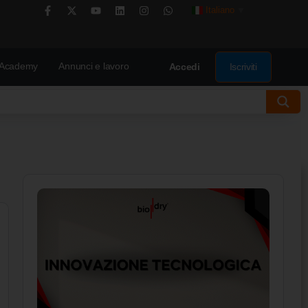
Italiano
▼
Academy
Annunci e lavoro
Iscriviti
Accedi