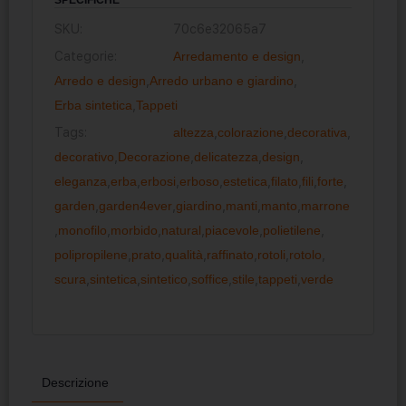
SKU:
70c6e32065a7
Categorie:
Arredamento e design
,
Arredo e design
,
Arredo urbano e giardino
,
Erba sintetica
,
Tappeti
Tags:
altezza
,
colorazione
,
decorativa
,
decorativo
,
Decorazione
,
delicatezza
,
design
,
eleganza
,
erba
,
erbosi
,
erboso
,
estetica
,
filato
,
fili
,
forte
,
garden
,
garden4ever
,
giardino
,
manti
,
manto
,
marrone
,
monofilo
,
morbido
,
natural
,
piacevole
,
polietilene
,
polipropilene
,
prato
,
qualità
,
raffinato
,
rotoli
,
rotolo
,
scura
,
sintetica
,
sintetico
,
soffice
,
stile
,
tappeti
,
verde
Descrizione