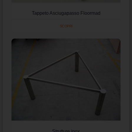
Tappeto Asciugapasso Floormad
SCOPRI
Strutture inox