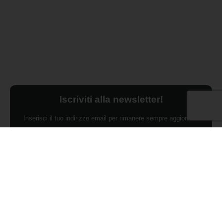
Iscriviti alla newsletter!
Inserisci il tuo indirizzo email per rimanere sempre aggiornato
sulle ultime novità.
Dichiaro di aver preso visione dell'Informativa Privacy e
ACCONSENTO al trattamento dei miei dati personali per finalità di
marketing da parte di Edilsocialnetwork
(Per visionare la Privacy Policy
clicca qui).
Iscriviti