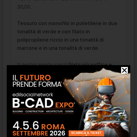
30,00.
Tessuto con monofilo in polietilene in due
tonalità di verde e con filato in
polipropilene riccio in una tonalità di
marrone e in una tonalità di verde.
Il nostro manto con il
filato più soffice e
morbido
che ci sia;
piacevole al calpestio
.
E’ il fratello dell’
ITS 400 GARDEN
, con la
stessa combinazione di
eleganza
e
delicatezza
ma in una
colorazione scura e
forte
.
Il lato oscuro dei manti sintetici.