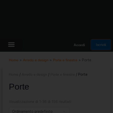
Iscriviti
Accedi
Home
»
Arredo e design
»
Porte e finestre
»
Porte
Home
/
Arredo e design
/
Porte e finestre
/ Porte
Porte
Visualizzazione di 1-36 di 156 risultati