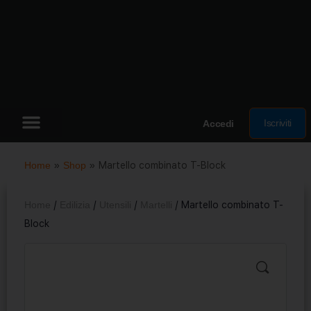
Iscriviti
Accedi
Home
»
Shop
»
Martello combinato T-Block
Home
/
Edilizia
/
Utensili
/
Martelli
/ Martello combinato T-
Block