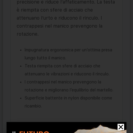
precisione e riduce l’affaticamento. La testa
è riempita con sfere di acciaio che
attenuano l’urto e riducono il rinculo. I
contrappesi nel manico prevengono la
rotazione.
Impugnatura ergonomica per un’ottima presa
lungo tutto il manico.
Testa riempita con sfere di acciaio che
attenuano le vibrazioni e riducono il rinculo.
I contrappesi nel manico prevengono la
rotazione e migliorano l’equilibrio del martello.
Superficie battente in nylon disponibile come
ricambio.