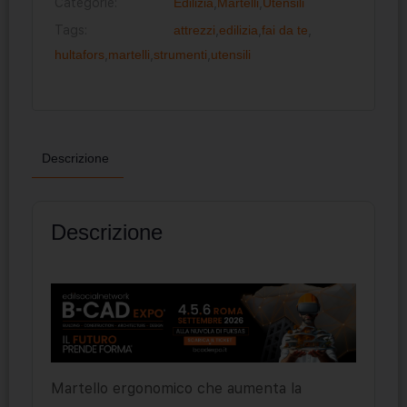
Categorie:
Edilizia
,
Martelli
,
Utensili
Tags:
attrezzi
,
edilizia
,
fai da te
,
hultafors
,
martelli
,
strumenti
,
utensili
Descrizione
Descrizione
Martello ergonomico che aumenta la