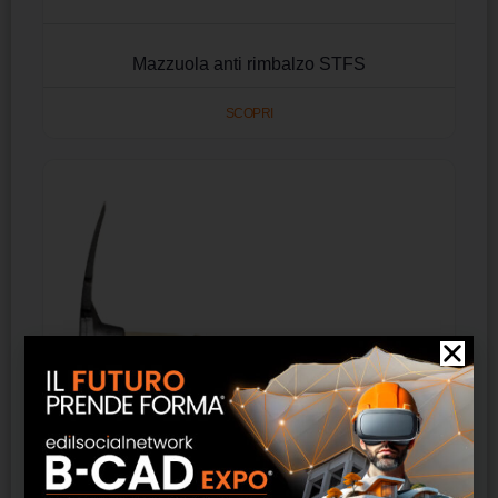
Mazzuola anti rimbalzo STFS
SCOPRI