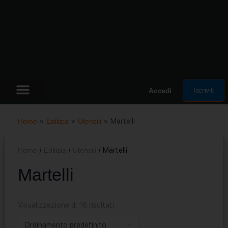
Iscriviti
Accedi
Home
»
Edilizia
»
Utensili
»
Martelli
Home
/
Edilizia
/
Utensili
/ Martelli
Martelli
Visualizzazione di 16 risultati