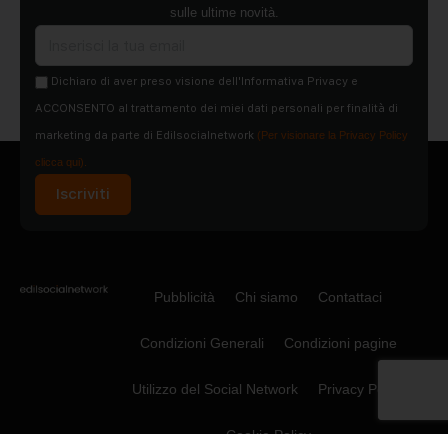
sulle ultime novità.
Dichiaro di aver preso visione dell'Informativa Privacy e
ACCONSENTO al trattamento dei miei dati personali per finalità di
marketing da parte di Edilsocialnetwork
(Per visionare la Privacy Policy
clicca qui).
Iscriviti
Pubblicità
Chi siamo
Contattaci
Condizioni Generali
Condizioni pagine
Utilizzo del Social Network
Privacy Policy
Cookie Policy