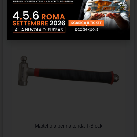
Martello da muratore M
SCOPRI
Martello a penna tonda T-Block