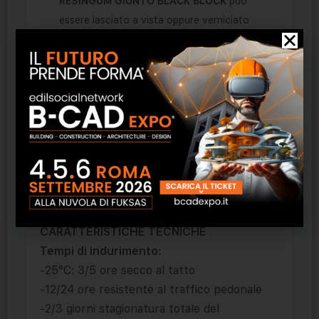
RESINGUM GIUNTO BLACK BLOCK
può
essere lasciato a vista oppure verniciato
con altri prodotti impermeabilizzanti, quali:
RESINGUM 2000
,
RESINGUM
3000
,
RESINGUM 1BIS
nel colore desiderato.
CONSUMI
I
consumi medi
calcolati sono:
-Circa 0,500 kg/m2.come protettivo a film.
-Circa 1 Kg/m2 con interposizione tessuto di
vetro
CARATTERISTICHE TECNICHE
Tempi di indurimento
:
-25°C: 3/5 ore secco al tatto
-12/24 ore resistente al traffico pedonale
-2/3 giorni stagionatura totale del